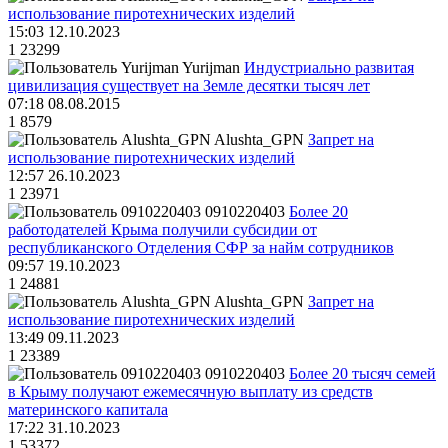
использование пиротехнических изделий
15:03 12.10.2023
1
23299
Yurijman
Индустриально развитая
цивилизация существует на Земле десятки тысяч лет
07:18 08.08.2015
1
8579
Alushta_GPN
Запрет на
использование пиротехнических изделий
12:57 26.10.2023
1
23971
0910220403
Более 20
работодателей Крыма получили субсидии от
республиканского Отделения СФР за найм сотрудников
09:57 19.10.2023
1
24881
Alushta_GPN
Запрет на
использование пиротехнических изделий
13:49 09.11.2023
1
23389
0910220403
Более 20 тысяч семей
в Крыму получают ежемесячную выплату из средств
материнского капитала
17:22 31.10.2023
1
53372