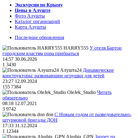
Экскурсии по Крыму
Цены в Алуште
Фото Алушты
Каталог организаций
Карта Алушты
Последние обновления
HARRY555
У отеля Бартон
городским властям пора прибраться
14:57 30.06.2026
1
3430
Алушта24
Динамические
конструкторы: развивающие игрушки для детей
23:27 12.09.2024
155
7384
OleJek_Studio
Читать
обязательно
08:18 12.07.2021
3
9742
don
С Новым годом от разведовательно-
штурмовой бригады ДОН
17:33 31.12.2024
1
12344
Alushta_GPN
Запрет на