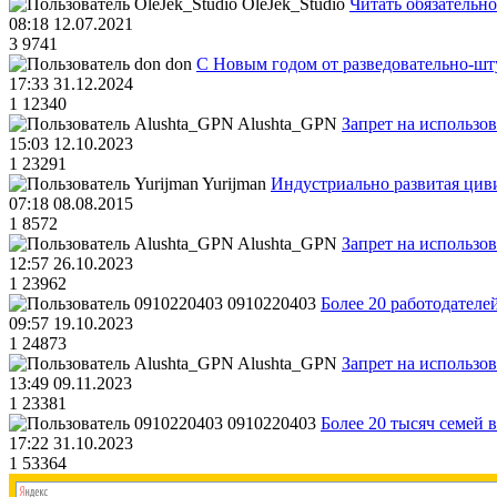
OleJek_Studio
Читать обязательно
08:18 12.07.2021
3
9741
don
С Новым годом от разведовательно-ш
17:33 31.12.2024
1
12340
Alushta_GPN
Запрет на использо
15:03 12.10.2023
1
23291
Yurijman
Индустриально развитая циви
07:18 08.08.2015
1
8572
Alushta_GPN
Запрет на использо
12:57 26.10.2023
1
23962
0910220403
Более 20 работодател
09:57 19.10.2023
1
24873
Alushta_GPN
Запрет на использо
13:49 09.11.2023
1
23381
0910220403
Более 20 тысяч семей 
17:22 31.10.2023
1
53364