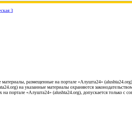
е материалы, размещенные на портале «Алушта24» (alushta24.or
ta24.org) на указанные материалы охраняются законодательством
на портале «Алушта24» (alushta24.org), допускается только с с