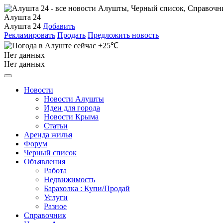
Алушта 24
Алушта 24
Добавить
Рекламировать
Продать
Предложить новость
+25℃
Нет данных
Нет данных
Новости
Новости Алушты
Идеи для города
Новости Крыма
Статьи
Аренда жилья
Форум
Черный список
Объявления
Работа
Недвижимость
Барахолка : Купи/Продай
Услуги
Разное
Справочник