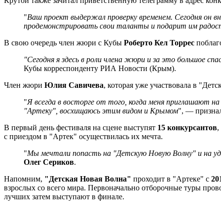
Крутой также зачитал приветственную телеграмму в адрес конк
"
Ваш проект выдержал проверку временем. Сегодня он вн
продемонстрировать свои таланты и подарит им радос
В свою очередь член жюри с Кубы
Роберто Кел Торрес
поблаго
"Сегодня я здесь в роли члена жюри и за это большое сп
Кубы корреспонденту РИА Новости (Крым).
Член жюри
Юлия Савичева
, которая уже участвовала в "Дет
"
Я всегда в восторге от того, когда меня приглашают н
"Артеку", восхищаюсь этим видом и Крымом
", — призна
В первый день фестиваля на сцене выступят
15 конкурсантов
,
с приездом в "Артек" осуществилась их мечта.
"
Мы мечтали попасть на "Детскую Новую Волну" и на уди
Олег Сериков
.
Напомним,
"Детская Новая Волна"
проходит в "Артеке" с
201
взрослых со всего мира. Первоначально отборочные туры пров
лучших затем выступают в финале.