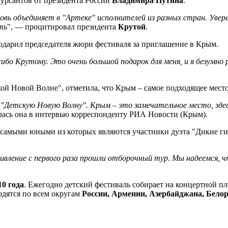
урсантов от президента России
Владимира Путина
.
овь объединяет в "Артеке" исполнителей из разных стран. Увере
ть
", — процитировал президента
Крутой
.
дарил председателя жюри фестиваля за приглашение в Крым.
асибо Крутому. Это очень большой подарок для меня, и я безумн
ской Новой Волне", отметила, что Крым – самое подходящее место
а "Детскую Новую Волну". Крым – это замечательное место, здес
лась она в интервью корреспонденту РИА Новости (Крым).
 самыми юными из которых являются участники дуэта "Дикие гита
вление с первого раза прошли отборочный тур. Мы надеемся, чт
0 года
. Ежегодно детский фестиваль собирает на концертной п
одятся по всем округам
России, Армении, Азербайджана, Бело