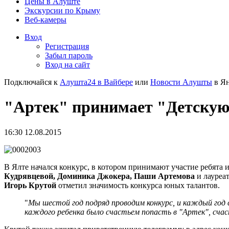
Цены в Алуште
Экскурсии по Крыму
Веб-камеры
Вход
Регистрация
Забыл пароль
Вход на сайт
Подключайся к
Алушта24 в Вайбере
или
Новости Алушты
в Ян
"Артек" принимает "Детскую
16:30 12.08.2015
В Ялте начался конкурс, в котором принимают участие ребята 
Кудрявцевой, Доминика Джокера, Паши Артемова
и лауреа
Игорь Крутой
отметил значимость конкурса юных талантов.
"
Мы шестой год подряд проводим конкурс, и каждый год 
каждого ребенка было счастьем попасть в "Артек", счас