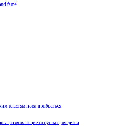
 and fame
ким властям пора прибраться
оры: развивающие игрушки для детей