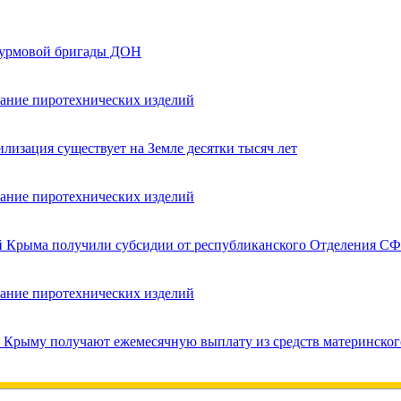
турмовой бригады ДОН
вание пиротехнических изделий
лизация существует на Земле десятки тысяч лет
вание пиротехнических изделий
ей Крыма получили субсидии от республиканского Отделения СФ
вание пиротехнических изделий
в Крыму получают ежемесячную выплату из средств материнског