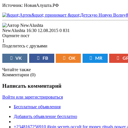
Источник: НоваяАлушта.РФ
NewAlushta
16:30 12.08.2015
0
831
Оцените пост
1
Поделитесь с друзьями
VK
FB
OK
MR
G
Читайте также
Комментарии (
0
)
Написать комментарий
Войти или зарегистрироваться
Бесплатные объявления
Добавить объявление бесплатно
+2348167256910 #join secrets occult for money rituals power