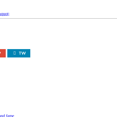
P
TW
 and fame