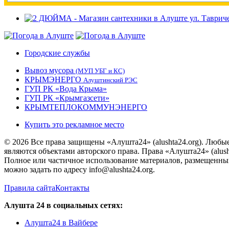
Городские службы
Вывоз мусора
(МУП УБГ и КС)
КРЫМЭНЕРГО
Алуштинский РЭС
ГУП РК «Вода Крыма»
ГУП РК «Крымгазсети»
КРЫМТЕПЛОКОММУНЭНЕРГО
Купить это рекламное место
© 2026 Все права защищены «Алушта24» (alushta24.org). Любы
являются объектами авторского права. Права «Алушта24» (alush
Полное или частичное использование материалов, размещенных 
можно задать по адресу info@alushta24.org.
Правила сайта
Контакты
Алушта 24 в социальных сетях:
Алушта24 в Вайбере