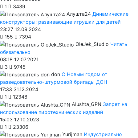
1
3439
Алушта24
Динамические
конструкторы: развивающие игрушки для детей
23:27 12.09.2024
155
7394
OleJek_Studio
Читать
обязательно
08:18 12.07.2021
3
9745
don
С Новым годом от
разведовательно-штурмовой бригады ДОН
17:33 31.12.2024
1
12348
Alushta_GPN
Запрет на
использование пиротехнических изделий
15:03 12.10.2023
1
23306
Yurijman
Индустриально