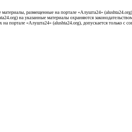
е материалы, размещенные на портале «Алушта24» (alushta24.or
ta24.org) на указанные материалы охраняются законодательством
на портале «Алушта24» (alushta24.org), допускается только с с