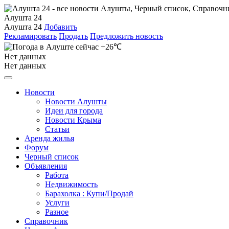
Алушта 24
Алушта 24
Добавить
Рекламировать
Продать
Предложить новость
+26℃
Нет данных
Нет данных
Новости
Новости Алушты
Идеи для города
Новости Крыма
Статьи
Аренда жилья
Форум
Черный список
Объявления
Работа
Недвижимость
Барахолка : Купи/Продай
Услуги
Разное
Справочник