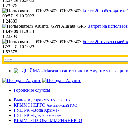
12:57 26.10.2023
1
23976
0910220403
Более 20 работодател
09:57 19.10.2023
1
24889
Alushta_GPN
Запрет на использо
13:49 09.11.2023
1
23399
0910220403
Более 20 тысяч семей 
17:22 31.10.2023
1
53378
Городские службы
Вывоз мусора
(МУП УБГ и КС)
КРЫМЭНЕРГО
Алуштинский РЭС
ГУП РК «Вода Крыма»
ГУП РК «Крымгазсети»
КРЫМТЕПЛОКОММУНЭНЕРГО