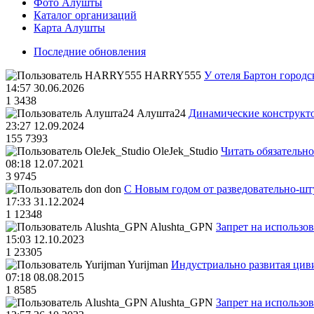
Фото Алушты
Каталог организаций
Карта Алушты
Последние обновления
HARRY555
У отеля Бартон городс
14:57 30.06.2026
1
3438
Алушта24
Динамические конструкт
23:27 12.09.2024
155
7393
OleJek_Studio
Читать обязательно
08:18 12.07.2021
3
9745
don
С Новым годом от разведовательно-ш
17:33 31.12.2024
1
12348
Alushta_GPN
Запрет на использо
15:03 12.10.2023
1
23305
Yurijman
Индустриально развитая циви
07:18 08.08.2015
1
8585
Alushta_GPN
Запрет на использо