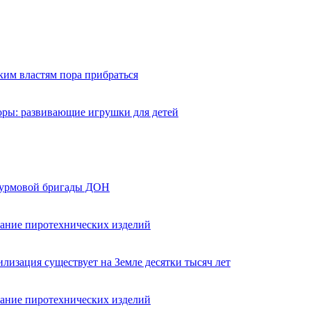
ким властям пора прибраться
оры: развивающие игрушки для детей
турмовой бригады ДОН
вание пиротехнических изделий
лизация существует на Земле десятки тысяч лет
вание пиротехнических изделий