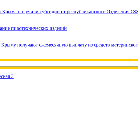
ей Крыма получили субсидии от республиканского Отделения СФ
вание пиротехнических изделий
в Крыму получают ежемесячную выплату из средств материнског