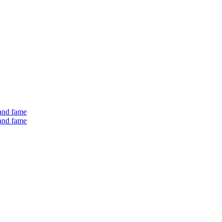
 and fame
 and fame