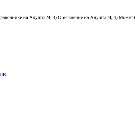
справочнике на Алушта24; 3) Объявление на Алушта24; 4) Может 
ние