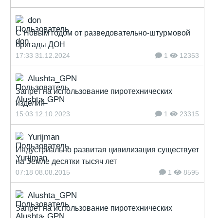
don
С Новым годом от разведовательно-штурмовой
бригады ДОН
17:33 31.12.2024
1
12353
Alushta_GPN
Запрет на использование пиротехнических
изделий
15:03 12.10.2023
1
23315
Yurijman
Индустриально развитая цивилизация существует
на Земле десятки тысяч лет
07:18 08.08.2015
1
8595
Alushta_GPN
Запрет на использование пиротехнических