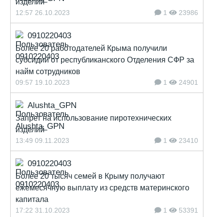
изделий
12:57 26.10.2023
1
23986
0910220403
Более 20 работодателей Крыма получили
субсидии от республиканского Отделения СФР за
найм сотрудников
09:57 19.10.2023
1
24901
Alushta_GPN
Запрет на использование пиротехнических
изделий
13:49 09.11.2023
1
23410
0910220403
Более 20 тысяч семей в Крыму получают
ежемесячную выплату из средств материнского
капитала
17:22 31.10.2023
1
53391