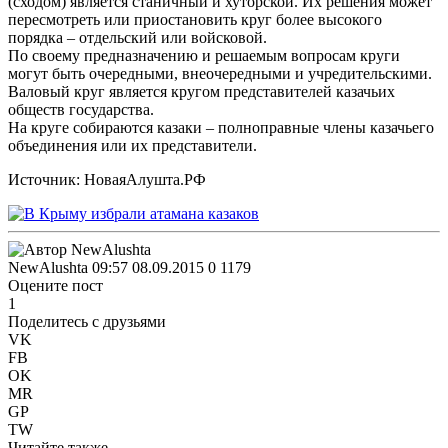
(сходом) является станичный и хуторской. Их решения может
пересмотреть или приостановить круг более высокого
порядка – отдельский или войсковой.
По своему предназначению и решаемым вопросам круги
могут быть очередными, внеочередными и учредительскими.
Валовый круг является кругом представителей казачьих
обществ государства.
На круге собираются казаки – полноправные члены казачьего
объединения или их представители.
Источник: НоваяАлушта.РФ
NewAlushta
09:57 08.09.2015
0
1179
Оцените пост
1
Поделитесь с друзьями
VK
FB
OK
MR
GP
TW
Читайте также