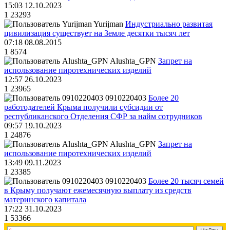
15:03 12.10.2023
1
23293
Yurijman
Индустриально развитая
цивилизация существует на Земле десятки тысяч лет
07:18 08.08.2015
1
8574
Alushta_GPN
Запрет на
использование пиротехнических изделий
12:57 26.10.2023
1
23965
0910220403
Более 20
работодателей Крыма получили субсидии от
республиканского Отделения СФР за найм сотрудников
09:57 19.10.2023
1
24876
Alushta_GPN
Запрет на
использование пиротехнических изделий
13:49 09.11.2023
1
23385
0910220403
Более 20 тысяч семей
в Крыму получают ежемесячную выплату из средств
материнского капитала
17:22 31.10.2023
1
53366