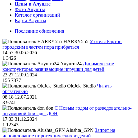
Цены в Алуште
Фото Алушты
Каталог организаций
Карта Алушты
Последние обновления
HARRY555
У отеля Бартон
городским властям пора прибраться
14:57 30.06.2026
1
3426
Алушта24
Динамические
конструкторы: развивающие игрушки для детей
23:27 12.09.2024
155
7377
OleJek_Studio
Читать
обязательно
08:18 12.07.2021
3
9741
don
С Новым годом от разведовательно-
штурмовой бригады ДОН
17:33 31.12.2024
1
12343
Alushta_GPN
Запрет на
использование пиротехнических изделий