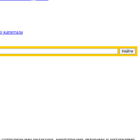
о капитала
g) сотрудниками редакции, нештатными авторами и читателями,