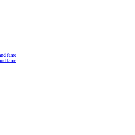
 and fame
 and fame