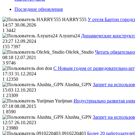
Последние обновления
HARRY555
У отеля Бартон городс
14:57 30.06.2026
1
3442
Алушта24
Динамические конструкт
23:27 12.09.2024
155
7397
OleJek_Studio
Читать обязательно
08:18 12.07.2021
3
9746
don
С Новым годом от разведовательно-ш
17:33 31.12.2024
1
12350
Alushta_GPN
Запрет на использо
15:03 12.10.2023
1
23309
Yurijman
Индустриально развитая циви
07:18 08.08.2015
1
8590
Alushta_GPN
Запрет на использо
12:57 26.10.2023
1
23980
0910220403
Более 20 работодател