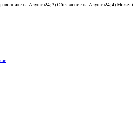
справочнике на Алушта24; 3) Объявление на Алушта24; 4) Может 
ние