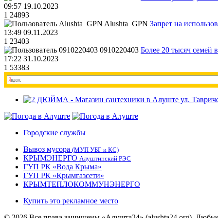
09:57 19.10.2023
1
24893
Alushta_GPN
Запрет на использо
13:49 09.11.2023
1
23403
0910220403
Более 20 тысяч семей 
17:22 31.10.2023
1
53383
Городские службы
Вывоз мусора
(МУП УБГ и КС)
КРЫМЭНЕРГО
Алуштинский РЭС
ГУП РК «Вода Крыма»
ГУП РК «Крымгазсети»
КРЫМТЕПЛОКОММУНЭНЕРГО
Купить это рекламное место
© 2026 Все права защищены «Алушта24» (alushta24.org). Любы