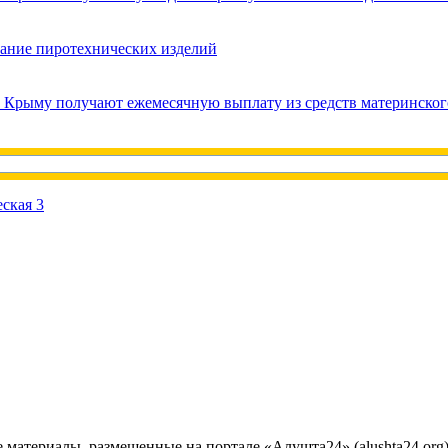
вание пиротехнических изделий
в Крыму получают ежемесячную выплату из средств материнског
е материалы, размещенные на портале «Алушта24» (alushta24.or