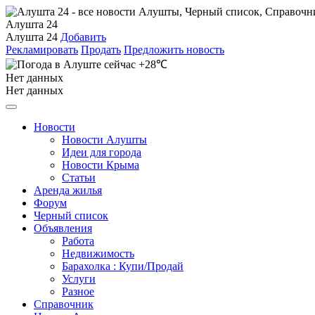
Алушта 24
Алушта 24
Добавить
Рекламировать
Продать
Предложить новость
+28℃
Нет данных
Нет данных
Новости
Новости Алушты
Идеи для города
Новости Крыма
Статьи
Аренда жилья
Форум
Черный список
Объявления
Работа
Недвижимость
Барахолка : Купи/Продай
Услуги
Разное
Справочник