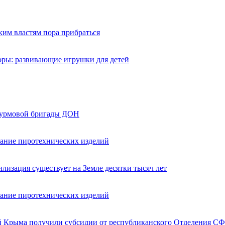
ким властям пора прибраться
оры: развивающие игрушки для детей
турмовой бригады ДОН
вание пиротехнических изделий
лизация существует на Земле десятки тысяч лет
вание пиротехнических изделий
ей Крыма получили субсидии от республиканского Отделения СФ