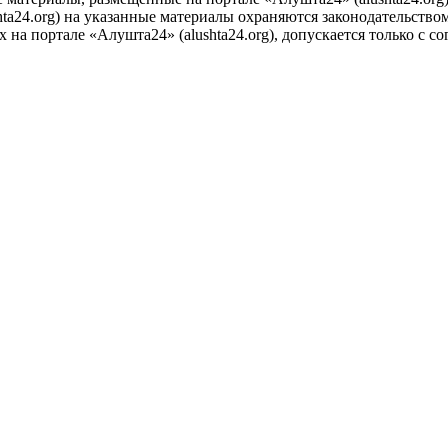
ta24.org) на указанные материалы охраняются законодательством
на портале «Алушта24» (alushta24.org), допускается только с с