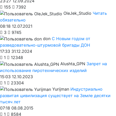
23:27 12.09.2024
155
7392
OleJek_Studio
Читать
обязательно
08:18 12.07.2021
3
9745
don
С Новым годом от
разведовательно-штурмовой бригады ДОН
17:33 31.12.2024
1
12348
Alushta_GPN
Запрет на
использование пиротехнических изделий
15:03 12.10.2023
1
23304
Yurijman
Индустриально
развитая цивилизация существует на Земле десятки
тысяч лет
07:18 08.08.2015
1
8584