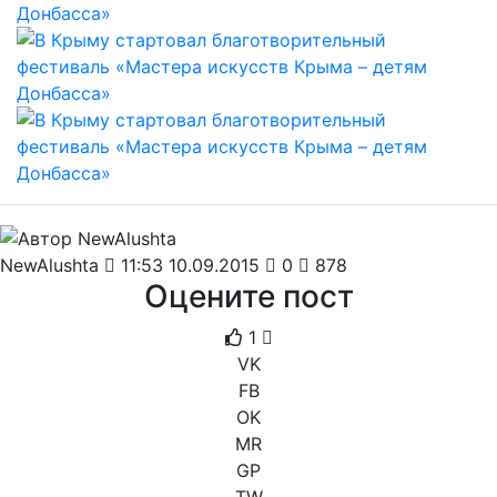
NewAlushta
11:53 10.09.2015
0
878
Оцените пост
1
VK
FB
OK
MR
GP
TW