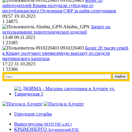
0910220403
Более 20
работодателей Крыма получили субсидии от
республиканского Отделения СФР за найм сотрудников
09:57 19.10.2023
1
24875
Alushta_GPN
Запрет на
использование пиротехнических изделий
13:49 09.11.2023
1
23385
0910220403
Более 20 тысяч семей
в Крыму получают ежемесячную выплату из средств
материнского капитала
17:22 31.10.2023
1
53366
Городские службы
Вывоз мусора
(МУП УБГ и КС)
КРЫМЭНЕРГО
Алуштинский РЭС