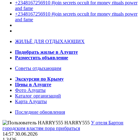
+2348167256910 #join secrets occult for money rituals power
and fame
+2348167256910 #join secrets occult for money rituals power
and fame
ЖИЛЬЁ ДЛЯ ОТДЫХАЮЩИХ
Подобрать жилье в Алуште
Разместить объявление
Советы отдыхающим
Экскурсии по Крыму
Цены в Алуште
Фото Алушты
Каталог организаций
Карта Алушты
Последние обновления
HARRY555
У отеля Бартон
городским властям пора прибраться
14:57 30.06.2026
1
3426