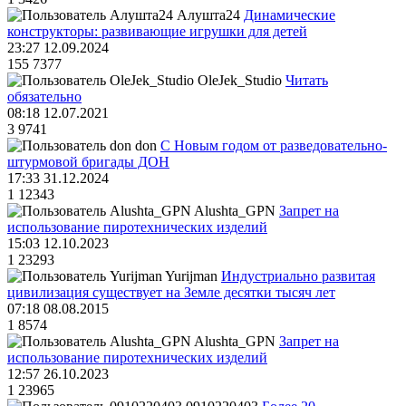
Алушта24
Динамические
конструкторы: развивающие игрушки для детей
23:27 12.09.2024
155
7377
OleJek_Studio
Читать
обязательно
08:18 12.07.2021
3
9741
don
С Новым годом от разведовательно-
штурмовой бригады ДОН
17:33 31.12.2024
1
12343
Alushta_GPN
Запрет на
использование пиротехнических изделий
15:03 12.10.2023
1
23293
Yurijman
Индустриально развитая
цивилизация существует на Земле десятки тысяч лет
07:18 08.08.2015
1
8574
Alushta_GPN
Запрет на
использование пиротехнических изделий
12:57 26.10.2023
1
23965