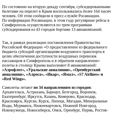
По состоянию на вторую декаду сентября, субсидированными
билетами на перелет в Крым воспользовались более 164 тысяч
человек. Об этом сообщили в пресс-службе Росавиации.
По информации Росавиации, в этом году регулярные рейсы в
Симферополь осуществляются по трем программам
субсидирования из 43 городов бортами 13 авиакомпаний.
Так, в рамках реализации постановления Правительства
Российской Федерации «О предоставлении из федерального
бюджета субсидий организациям воздушного транспорта в
целях обеспечения доступности воздушных перевозок
пассажиров в Симферополь и в обратном направлении»
полеты в столицу Крыма выполняют 8 авиакомпаний:
«Аэрофлот», «Уральские авиалинии», «Оренбургский
авиалинии», «Алроса», «Икар», «Ямал», «S7 Airlines» и
«Red Wings».
Самолеты летают
по 34 направлениям из городов
:
Архангельск, Астрахань, Барнаул, Белгород, Воронеж,
Екатеринбург, Иркутск, Казань, Кемерово, Краснодар,
Красноярск, Курган, Курск, Липецк, Магадан, Минеральные
Воды, Мурманск, Нижневартовск, Нижний Новгород,
Новокузнецк, Новосибирск, Омск, Оренбург, Пермь, Ростов-