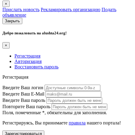
×
Прислать новость
Рекламировать организацию
Подать
объявление
Закрыть
Добро пожаловать на
alushta24.org
!
×
Регистрация
Авторизация
Восстановить пароль
Регистрация
Введите Ваш логин
Введите Ваш E-Mail
Введите Ваш пароль
Повторите Ваш пароль
Поля, помеченные
*
, обязательны для заполнения.
Регистрируясь, Вы принимаете
правила
нашего портала!