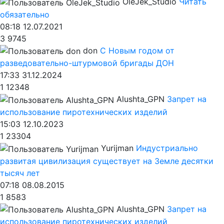
OleJek_Studio
Читать
обязательно
08:18 12.07.2021
3
9745
don
С Новым годом от
разведовательно-штурмовой бригады ДОН
17:33 31.12.2024
1
12348
Alushta_GPN
Запрет на
использование пиротехнических изделий
15:03 12.10.2023
1
23304
Yurijman
Индустриально
развитая цивилизация существует на Земле десятки
тысяч лет
07:18 08.08.2015
1
8583
Alushta_GPN
Запрет на
использование пиротехнических изделий