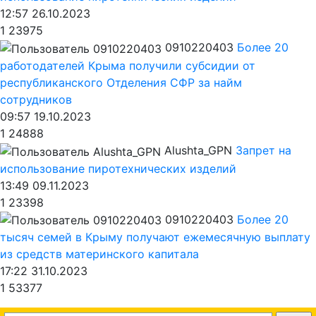
12:57 26.10.2023
1
23975
0910220403
Более 20
работодателей Крыма получили субсидии от
республиканского Отделения СФР за найм
сотрудников
09:57 19.10.2023
1
24888
Alushta_GPN
Запрет на
использование пиротехнических изделий
13:49 09.11.2023
1
23398
0910220403
Более 20
тысяч семей в Крыму получают ежемесячную выплату
из средств материнского капитала
17:22 31.10.2023
1
53377