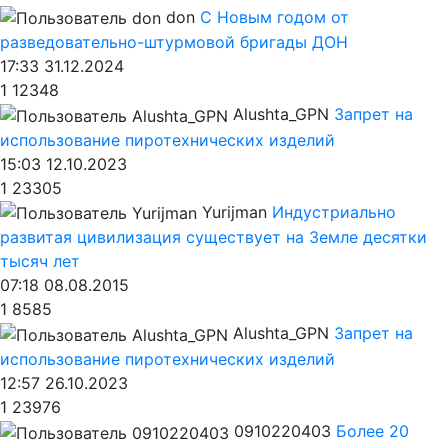
don
С Новым годом от
разведовательно-штурмовой бригады ДОН
17:33 31.12.2024
1
12348
Alushta_GPN
Запрет на
использование пиротехнических изделий
15:03 12.10.2023
1
23305
Yurijman
Индустриально
развитая цивилизация существует на Земле десятки
тысяч лет
07:18 08.08.2015
1
8585
Alushta_GPN
Запрет на
использование пиротехнических изделий
12:57 26.10.2023
1
23976
0910220403
Более 20