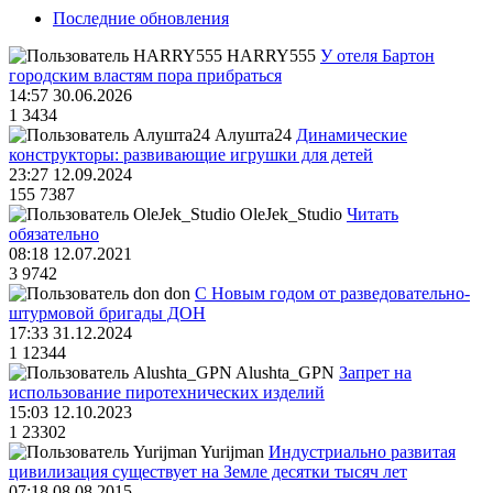
Последние обновления
HARRY555
У отеля Бартон
городским властям пора прибраться
14:57 30.06.2026
1
3434
Алушта24
Динамические
конструкторы: развивающие игрушки для детей
23:27 12.09.2024
155
7387
OleJek_Studio
Читать
обязательно
08:18 12.07.2021
3
9742
don
С Новым годом от разведовательно-
штурмовой бригады ДОН
17:33 31.12.2024
1
12344
Alushta_GPN
Запрет на
использование пиротехнических изделий
15:03 12.10.2023
1
23302
Yurijman
Индустриально развитая
цивилизация существует на Земле десятки тысяч лет
07:18 08.08.2015