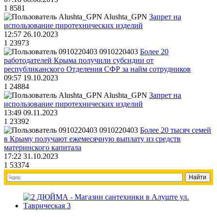
1
8581
Alushta_GPN
Запрет на
использование пиротехнических изделий
12:57 26.10.2023
1
23973
0910220403
Более 20
работодателей Крыма получили субсидии от
республиканского Отделения СФР за найм сотрудников
09:57 19.10.2023
1
24884
Alushta_GPN
Запрет на
использование пиротехнических изделий
13:49 09.11.2023
1
23392
0910220403
Более 20 тысяч семей
в Крыму получают ежемесячную выплату из средств
материнского капитала
17:22 31.10.2023
1
53374