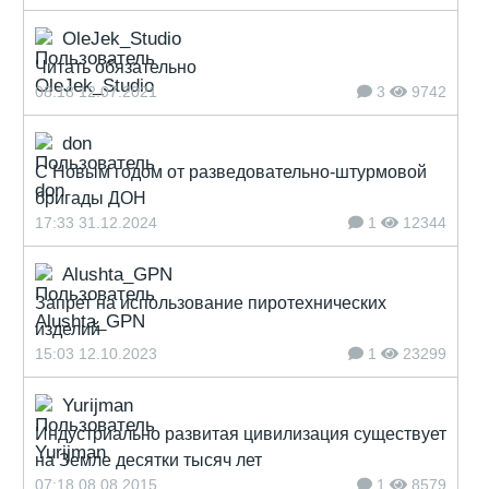
OleJek_Studio
Читать обязательно
08:18 12.07.2021
3
9742
don
С Новым годом от разведовательно-штурмовой
бригады ДОН
17:33 31.12.2024
1
12344
Alushta_GPN
Запрет на использование пиротехнических
изделий
15:03 12.10.2023
1
23299
Yurijman
Индустриально развитая цивилизация существует
на Земле десятки тысяч лет
07:18 08.08.2015
1
8579