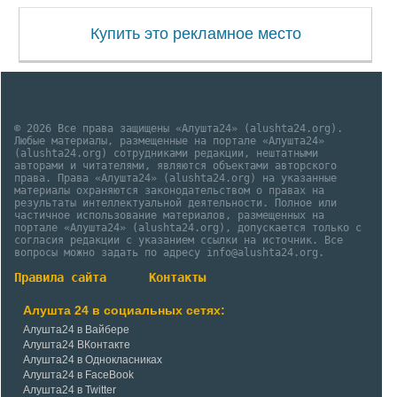
Купить это рекламное место
© 2026 Все права защищены «Алушта24» (alushta24.org).
Любые материалы, размещенные на портале «Алушта24»
(alushta24.org) сотрудниками редакции, нештатными
авторами и читателями, являются объектами авторского
права. Права «Алушта24» (alushta24.org) на указанные
материалы охраняются законодательством о правах на
результаты интеллектуальной деятельности. Полное или
частичное использование материалов, размещенных на
портале «Алушта24» (alushta24.org), допускается только с
согласия редакции с указанием ссылки на источник. Все
вопросы можно задать по адресу info@alushta24.org.
Правила сайта
Контакты
Алушта 24 в социальных сетях:
Алушта24 в Вайбере
Алушта24 ВКонтакте
Алушта24 в Однокласниках
Алушта24 в FaceBook
Алушта24 в Twitter