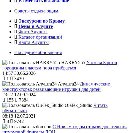
Разместить объявление
Советы отдыхающим
Экскурсии по Крыму
Цены в Алуште
Фото Алушты
Каталог организаций
Карта Алушты
Последние обновления
HARRY555
У отеля Бартон
городским властям пора прибраться
14:57 30.06.2026
1
3430
Алушта24
Динамические
конструкторы: развивающие игрушки для детей
23:27 12.09.2024
155
7384
OleJek_Studio
Читать
обязательно
08:18 12.07.2021
3
9742
don
С Новым годом от разведовательно-
штурмовой бригады ДОН