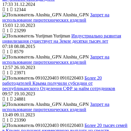
17:33 31.12.2024
1
12344
Alushta_GPN
Запрет на
использование пиротехнических изделий
15:03 12.10.2023
1
23299
Yurijman
Индустриально развитая
цивилизация существует на Земле десятки тысяч лет
07:18 08.08.2015
1
8579
Alushta_GPN
Запрет на
использование пиротехнических изделий
12:57 26.10.2023
1
23971
0910220403
Более 20
работодателей Крыма получили субсидии от
республиканского Отделения СФР за найм сотрудников
09:57 19.10.2023
1
24881
Alushta_GPN
Запрет на
использование пиротехнических изделий
13:49 09.11.2023
1
23390
0910220403
Более 20 тысяч семей
в Крыму получают ежемесячную выплату из средств