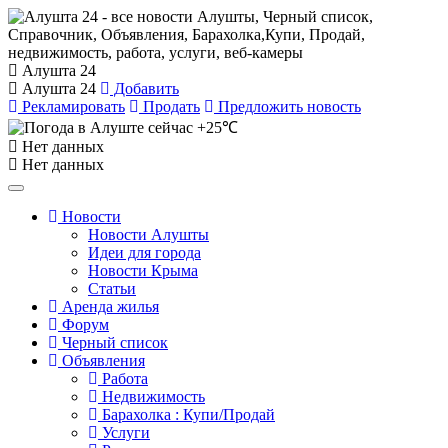
Алушта 24
Алушта 24
Добавить
Рекламировать
Продать
Предложить новость
+25℃
Нет данных
Нет данных
Новости
Новости Алушты
Идеи для города
Новости Крыма
Статьи
Аренда жилья
Форум
Черный список
Объявления
Работа
Недвижимость
Барахолка : Купи/Продай
Услуги