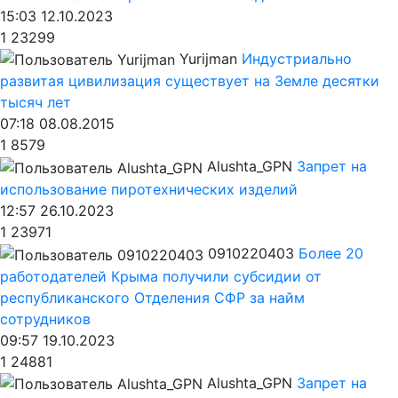
15:03 12.10.2023
1
23299
Yurijman
Индустриально
развитая цивилизация существует на Земле десятки
тысяч лет
07:18 08.08.2015
1
8579
Alushta_GPN
Запрет на
использование пиротехнических изделий
12:57 26.10.2023
1
23971
0910220403
Более 20
работодателей Крыма получили субсидии от
республиканского Отделения СФР за найм
сотрудников
09:57 19.10.2023
1
24881
Alushta_GPN
Запрет на