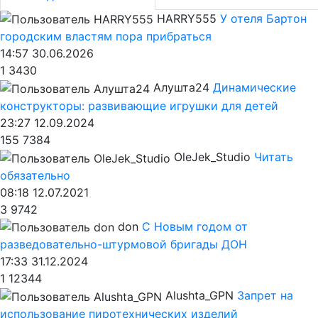
HARRY555
У отеля Бартон
городским властям пора прибраться
14:57 30.06.2026
1
3430
Алушта24
Динамические
конструкторы: развивающие игрушки для детей
23:27 12.09.2024
155
7384
OleJek_Studio
Читать
обязательно
08:18 12.07.2021
3
9742
don
С Новым годом от
разведовательно-штурмовой бригады ДОН
17:33 31.12.2024
1
12344
Alushta_GPN
Запрет на
использование пиротехнических изделий