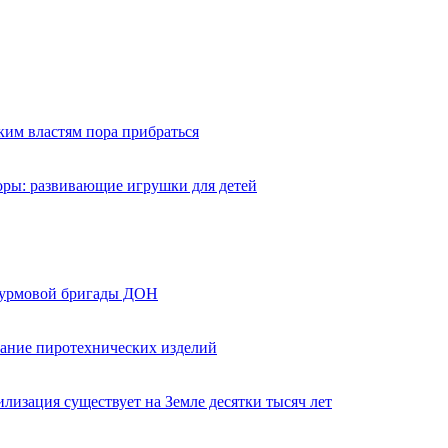
ким властям пора прибраться
оры: развивающие игрушки для детей
турмовой бригады ДОН
вание пиротехнических изделий
лизация существует на Земле десятки тысяч лет