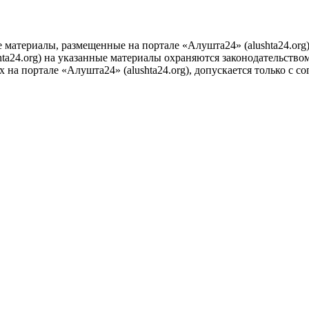
е материалы, размещенные на портале «Алушта24» (alushta24.or
ta24.org) на указанные материалы охраняются законодательством
на портале «Алушта24» (alushta24.org), допускается только с с