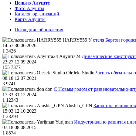
Цены в Алуште
Фото Алушты
Каталог организаций
Карта Алушты
Последние обновления
HARRY555
У отеля Бартон городс
14:57 30.06.2026
1
3426
Алушта24
Динамические конструкт
23:27 12.09.2024
155
7377
OleJek_Studio
Читать обязательно
08:18 12.07.2021
3
9741
don
С Новым годом от разведовательно-ш
17:33 31.12.2024
1
12343
Alushta_GPN
Запрет на использо
15:03 12.10.2023
1
23293
Yurijman
Индустриально развитая циви
07:18 08.08.2015
1
8574