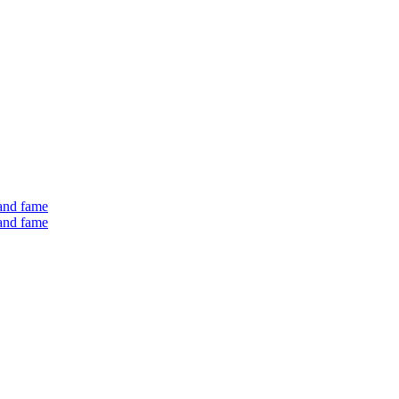
 and fame
 and fame