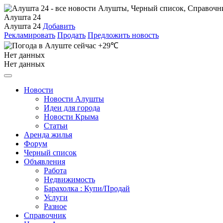
Алушта 24
Алушта 24
Добавить
Рекламировать
Продать
Предложить новость
+29℃
Нет данных
Нет данных
Новости
Новости Алушты
Идеи для города
Новости Крыма
Статьи
Аренда жилья
Форум
Черный список
Объявления
Работа
Недвижимость
Барахолка : Купи/Продай
Услуги
Разное
Справочник