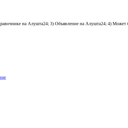
справочнике на Алушта24; 3) Объявление на Алушта24; 4) Может 
ние