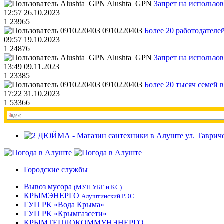
Alushta_GPN
Запрет на использо
12:57 26.10.2023
1
23965
0910220403
Более 20 работодател
09:57 19.10.2023
1
24876
Alushta_GPN
Запрет на использо
13:49 09.11.2023
1
23385
0910220403
Более 20 тысяч семей 
17:22 31.10.2023
1
53366
Городские службы
Вывоз мусора
(МУП УБГ и КС)
КРЫМЭНЕРГО
Алуштинский РЭС
ГУП РК «Вода Крыма»
ГУП РК «Крымгазсети»
КРЫМТЕПЛОКОММУНЭНЕРГО