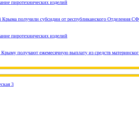
вание пиротехнических изделий
ей Крыма получили субсидии от республиканского Отделения СФ
вание пиротехнических изделий
в Крыму получают ежемесячную выплату из средств материнског