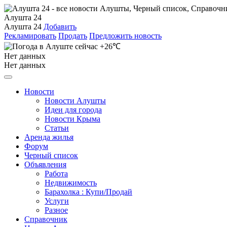
Алушта 24
Алушта 24
Добавить
Рекламировать
Продать
Предложить новость
+26℃
Нет данных
Нет данных
Новости
Новости Алушты
Идеи для города
Новости Крыма
Статьи
Аренда жилья
Форум
Черный список
Объявления
Работа
Недвижимость
Барахолка : Купи/Продай
Услуги
Разное
Справочник