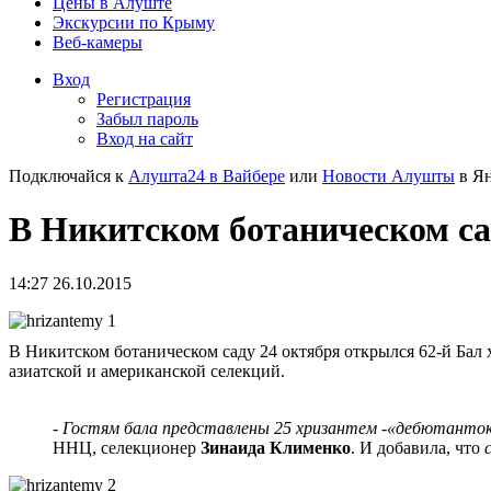
Цены в Алуште
Экскурсии по Крыму
Веб-камеры
Вход
Регистрация
Забыл пароль
Вход на сайт
Подключайся к
Алушта24 в Вайбере
или
Новости Алушты
в Ян
В Никитском ботаническом с
14:27 26.10.2015
В Никитском ботаническом саду 24 октября открылся 62-й Бал 
азиатской и американской селекций.
- Гостям бала представлены 25 хризантем -«дебютанток»
ННЦ, селекционер
Зинаида Клименко
. И добавила, что