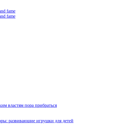
 and fame
 and fame
ким властям пора прибраться
оры: развивающие игрушки для детей