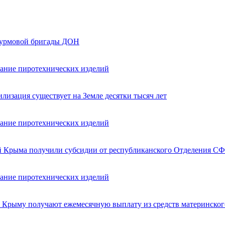
турмовой бригады ДОН
вание пиротехнических изделий
лизация существует на Земле десятки тысяч лет
вание пиротехнических изделий
ей Крыма получили субсидии от республиканского Отделения СФ
вание пиротехнических изделий
в Крыму получают ежемесячную выплату из средств материнског