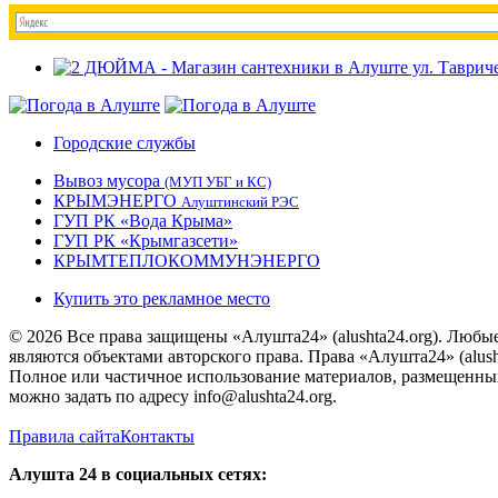
Городские службы
Вывоз мусора
(МУП УБГ и КС)
КРЫМЭНЕРГО
Алуштинский РЭС
ГУП РК «Вода Крыма»
ГУП РК «Крымгазсети»
КРЫМТЕПЛОКОММУНЭНЕРГО
Купить это рекламное место
© 2026 Все права защищены «Алушта24» (alushta24.org). Любы
являются объектами авторского права. Права «Алушта24» (alush
Полное или частичное использование материалов, размещенных 
можно задать по адресу info@alushta24.org.
Правила сайта
Контакты
Алушта 24 в социальных сетях: