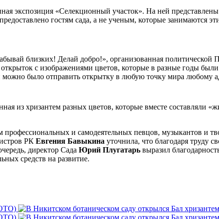
ная экспозиция «Селекционный участок». На ней представлены 
 предоставлено гостям сада, а не ученым, которые занимаются э
забывай близких! Делай добро!», организованная политической 
 открыток с изображениями цветов, которые в разные годы были
 можно было отправить открытку в любую точку мира любому ад
ная из хризантем разных цветов, которые вместе составляли «ж
м профессиональных и самодеятельных певцов, музыкантов и тв
нистров РК
Евгения Бавыкина
уточнила, что благодаря труду с
очередь, директор Сада
Юрий Плугатарь
выразил благодарност
ьных средств на развитие.