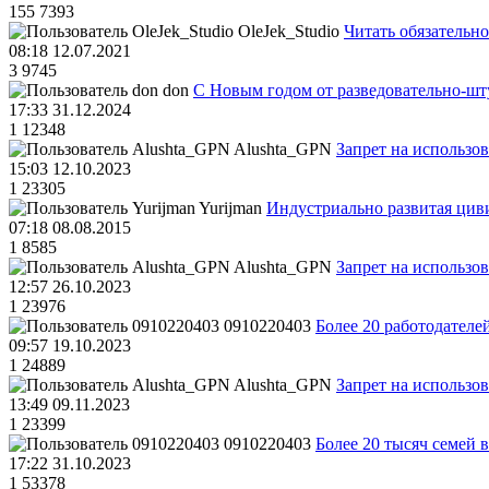
155
7393
OleJek_Studio
Читать обязательно
08:18 12.07.2021
3
9745
don
С Новым годом от разведовательно-ш
17:33 31.12.2024
1
12348
Alushta_GPN
Запрет на использо
15:03 12.10.2023
1
23305
Yurijman
Индустриально развитая циви
07:18 08.08.2015
1
8585
Alushta_GPN
Запрет на использо
12:57 26.10.2023
1
23976
0910220403
Более 20 работодател
09:57 19.10.2023
1
24889
Alushta_GPN
Запрет на использо
13:49 09.11.2023
1
23399
0910220403
Более 20 тысяч семей 
17:22 31.10.2023
1
53378