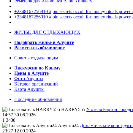
Ремешок для Xiaomi Mi Band 3 military
+2348167256910 #join secrets occult for money rituals power
+2348167256910 #join secrets occult for money rituals power
ЖИЛЬЁ ДЛЯ ОТДЫХАЮЩИХ
Подобрать жилье в Алуште
Разместить объявление
Советы отдыхающим
Экскурсии по Крыму
Цены в Алуште
Фото Алушты
Каталог организаций
Карта Алушты
Последние обновления
HARRY555
У отеля Бартон городс
14:57 30.06.2026
1
3438
Алушта24
Динамические конструкт
23:27 12.09.2024