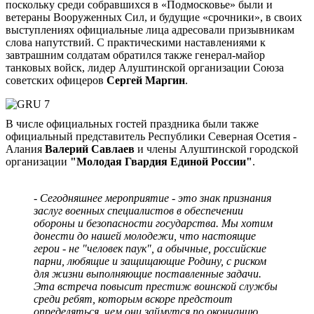
поскольку среди собравшихся в «Подмосковье» были и
ветераны Вооруженных Сил, и будущие «срочники», в своих
выступлениях официальные лица адресовали призывникам
слова напутствий. С практическими наставлениями к
завтрашним солдатам обратился также генерал-майор
танковых войск, лидер Алуштинской организации Союза
советских офицеров
Сергей Маргин
.
В числе официальных гостей праздника были также
официальный представитель Республики Северная Осетия -
Алания
Валерий Савлаев
и члены Алуштинской городской
организации
"Молодая Гвардия Единой России"
.
- Сегодняшнее мероприятие - это знак признания
заслуг военных специалистов в обеспечении
обороны и безопасности государства. Мы хотим
донести до нашей молодежи, что настоящие
герои - не "человек паук", а обычные, российские
парни, любящие и защищающие Родину, с риском
для жизни выполняющие поставленные задачи.
Эта встреча повысит престиж воинской службы
среди ребят, которым вскоре предстоит
определяться, чем они займутся по окончанию