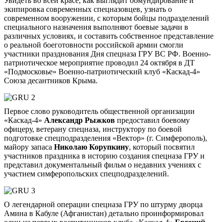
Увидеть во всей красе, как выглядит обмундирование и
экипировка современных спецназовцев, узнать о
современном вооружении, с которым бойцы подразделений
специального назначения выполняют боевые задачи в
различных условиях, и составить собственное представление
о реальной боеготовности российской армии смогли
участники празднования Дня спецназа ГРУ ВС РФ. Военно-
патриотическое мероприятие проводил 24 октября в ДТ
«Подмосковье» Военно-патриотический клуб «Каскад-4»
Союза десантников Крыма.
Первое слово руководитель общественной организации
«Каскад-4»
Александр Рыжков
предоставил боевому
офицеру, ветерану спецназа, инструктору по боевой
подготовке спецподразделения «Вектор» (г. Симферополь),
майору запаса
Николаю Корупкину
, который посвятил
участников праздника в историю создания спецназа ГРУ и
представил документальный фильм о недавних учениях с
участием симферопольских спецподразделений.
О легендарной операции спецназа ГРУ по штурму дворца
Амина в Кабуле (Афганистан) детально проинформировал