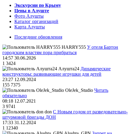
Экскурсии по Крыму
Цены в Алуште
Фото Алушты
Каталог организаций
Карта Алушты
Последние обновления
HARRY555
У отеля Бартон
городским властям пора прибраться
14:57 30.06.2026
1
3424
Алушта24
Динамические
конструкторы: развивающие игрушки для детей
23:27 12.09.2024
155
7375
OleJek_Studio
Читать
обязательно
08:18 12.07.2021
3
9741
don
С Новым годом от разведовательно-
штурмовой бригады ДОН
17:33 31.12.2024
1
12340
Alushta_GPN
Запрет на