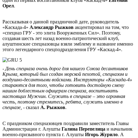
один из первых воспитанников клуба «Каскад-4»
Евгений
Орел
.
Рассказывая о данной праздничной дате, руководитель
«Каскада-4»
Александр Рыжков
акцентировал на том, что
«спецназ ГРУ - это элита Вооруженных Сил». Поэтому,
создавая шесть лет назад военно-патриотический клуб,
алуштинские спецназовцы взяли эмблему и название именно
этого легендарного спецподразделения ГРУ «Каскад-4».
- День спецназа очень дорог для нашего Союза десантников
Крыма, который был создан морской пехотой, спецназом и
воздушно-десантными войсками. Инструкторы «Каскада-4»
стараются для того, чтобы готовить достойную смену
нашим доблестным офицерам спецназа, воспитывать
настоящих Мужчин. Служить в спецназе – это огромная
честь, поэтому стремитесь, ребята, служить именно в
спецназе, -
сказал
А. Рыжков
.
С праздником спецназовцев поздравили заместитель Главы
Администрации г. Алушты
Галина Перепелица
и начальник
военно-призывного пункта г. Алушты
Игорь Журило
. А