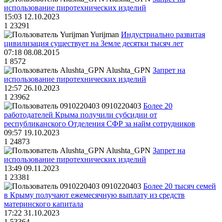
использование пиротехнических изделий
15:03 12.10.2023
1
23291
Yurijman
Индустриально развитая
цивилизация существует на Земле десятки тысяч лет
07:18 08.08.2015
1
8572
Alushta_GPN
Запрет на
использование пиротехнических изделий
12:57 26.10.2023
1
23962
0910220403
Более 20
работодателей Крыма получили субсидии от
республиканского Отделения СФР за найм сотрудников
09:57 19.10.2023
1
24873
Alushta_GPN
Запрет на
использование пиротехнических изделий
13:49 09.11.2023
1
23381
0910220403
Более 20 тысяч семей
в Крыму получают ежемесячную выплату из средств
материнского капитала
17:22 31.10.2023
1
53364