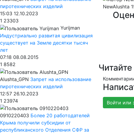
пиротехнических изделий
NewAlushta
1
Оцен
15:03 12.10.2023
1
23303
Yurijman
Индустриально развитая цивилизация
существует на Земле десятки тысяч
лет
07:18 08.08.2015
1
8582
Читайте
Комментарии
Alushta_GPN
Запрет на использование
Написа
пиротехнических изделий
12:57 26.10.2023
1
23974
Войти или 
0910220403
Более 20 работодателей
Крыма получили субсидии от
республиканского Отделения СФР за