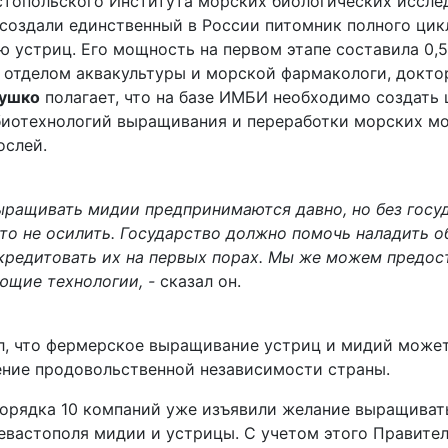
стопольского Института морских биологических иссле
создали единственный в России питомник полного цик
 устриц. Его мощность на первом этапе составила 0,5 
отделом аквакультуры и морской фармакологи, докто
бушко
полагает, что на базе ИМБИ необходимо создать 
биотехнологий выращивания и переработки морских м
слей.
ыращивать мидии предпринимаются давно, но без госу
то не осилить. Государство должно помочь наладить о
кредитовать их на первых порах. Мы же можем предос
ющие технологии, -
сказал он.
л, что фермерское выращивание устриц и мидий может
ение продовольственной независимости страны.
порядка 10 компаний уже изъявили желание выращиват
евастополя мидии и устрицы. С учетом этого Правите