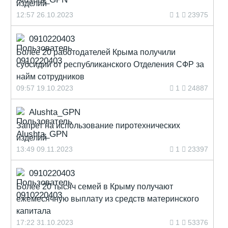
изделий
12:57 26.10.2023
1
23975
0910220403
Более 20 работодателей Крыма получили
субсидии от республиканского Отделения СФР за
найм сотрудников
09:57 19.10.2023
1
24887
Alushta_GPN
Запрет на использование пиротехнических
изделий
13:49 09.11.2023
1
23397
0910220403
Более 20 тысяч семей в Крыму получают
ежемесячную выплату из средств материнского
капитала
17:22 31.10.2023
1
53376