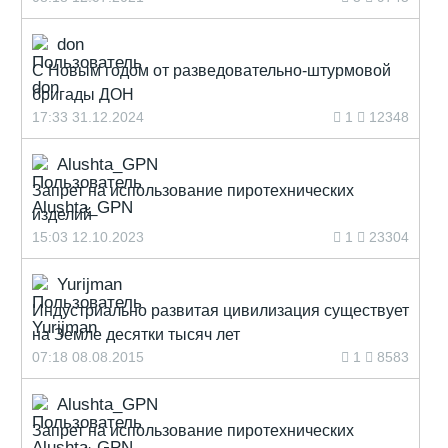
don
С Новым годом от разведовательно-штурмовой
бригады ДОН
17:33 31.12.2024
1
12348
Alushta_GPN
Запрет на использование пиротехнических
изделий
15:03 12.10.2023
1
23304
Yurijman
Индустриально развитая цивилизация существует
на Земле десятки тысяч лет
07:18 08.08.2015
1
8583
Alushta_GPN
Запрет на использование пиротехнических