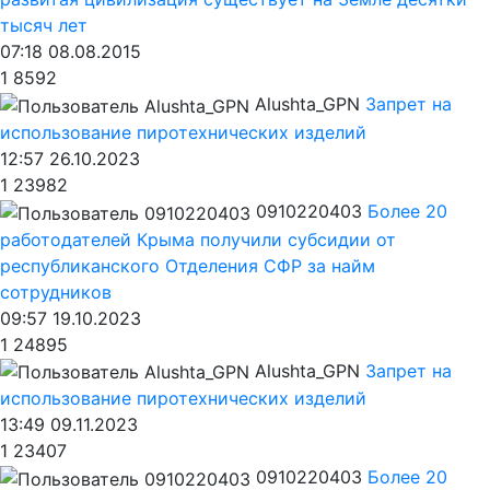
тысяч лет
07:18 08.08.2015
1
8592
Alushta_GPN
Запрет на
использование пиротехнических изделий
12:57 26.10.2023
1
23982
0910220403
Более 20
работодателей Крыма получили субсидии от
республиканского Отделения СФР за найм
сотрудников
09:57 19.10.2023
1
24895
Alushta_GPN
Запрет на
использование пиротехнических изделий
13:49 09.11.2023
1
23407
0910220403
Более 20