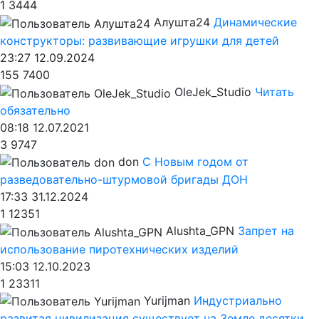
1
3444
Алушта24
Динамические
конструкторы: развивающие игрушки для детей
23:27 12.09.2024
155
7400
OleJek_Studio
Читать
обязательно
08:18 12.07.2021
3
9747
don
С Новым годом от
разведовательно-штурмовой бригады ДОН
17:33 31.12.2024
1
12351
Alushta_GPN
Запрет на
использование пиротехнических изделий
15:03 12.10.2023
1
23311
Yurijman
Индустриально
развитая цивилизация существует на Земле десятки