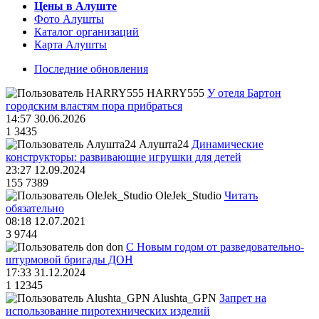
Цены в Алуште
Фото Алушты
Каталог организаций
Карта Алушты
Последние обновления
HARRY555
У отеля Бартон
городским властям пора прибраться
14:57 30.06.2026
1
3435
Алушта24
Динамические
конструкторы: развивающие игрушки для детей
23:27 12.09.2024
155
7389
OleJek_Studio
Читать
обязательно
08:18 12.07.2021
3
9744
don
С Новым годом от разведовательно-
штурмовой бригады ДОН
17:33 31.12.2024
1
12345
Alushta_GPN
Запрет на
использование пиротехнических изделий