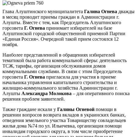
Глава Алуштинского муниципалитета
Галина Огнева
дважды
в месяц проводит приемы граждан в Администрации г.
Алушты. Вместе с тем, как Председатель Алуштинского
горсовета
Г. Огнева
принимает избирателей на базе
Алуштинской городской общественной приемной Партии
«Единая Россия». Очередной такой прием состоялся 12
ноября.
Наиболее представленной в обращениях избирателей
тематикой была работа коммунальной сферы: деятельность
ТСЖ, тарифы, организация обслуживания домов
коммунальными службами. В связи с этим Председатель
горсовета
Г. Огнева
пригласила для участия в приеме
начальника управления капитального строительства и
жилищно-коммунального хозяйства Администрации г.
Алушты
Александра Молокова
– для оперативного поиска
решения проблем заявителей.
Также граждане искали у
Галины Огневой
помощи в
решении вопросов возврата вкладов в украинских банках,
отведения земельного участка Товариществу совладельцев
жилья дома №74 по ул. Ильичевка, организация помощи
инвалидам городского округа, в том числе приобретение
специальной кровати для ухода за лежачим больным.