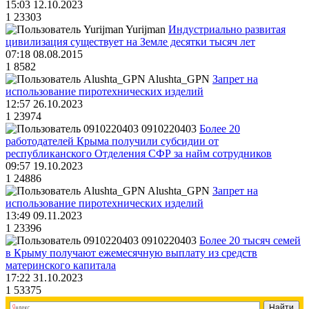
15:03 12.10.2023
1
23303
Yurijman
Индустриально развитая
цивилизация существует на Земле десятки тысяч лет
07:18 08.08.2015
1
8582
Alushta_GPN
Запрет на
использование пиротехнических изделий
12:57 26.10.2023
1
23974
0910220403
Более 20
работодателей Крыма получили субсидии от
республиканского Отделения СФР за найм сотрудников
09:57 19.10.2023
1
24886
Alushta_GPN
Запрет на
использование пиротехнических изделий
13:49 09.11.2023
1
23396
0910220403
Более 20 тысяч семей
в Крыму получают ежемесячную выплату из средств
материнского капитала
17:22 31.10.2023
1
53375