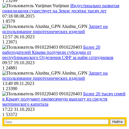
1
23299
Yurijman
Индустриально развитая
цивилизация существует на Земле десятки тысяч лет
07:18 08.08.2015
1
8579
Alushta_GPN
Запрет на
использование пиротехнических изделий
12:57 26.10.2023
1
23971
0910220403
Более 20
работодателей Крыма получили субсидии от
республиканского Отделения СФР за найм сотрудников
09:57 19.10.2023
1
24881
Alushta_GPN
Запрет на
использование пиротехнических изделий
13:49 09.11.2023
1
23390
0910220403
Более 20 тысяч семей
в Крыму получают ежемесячную выплату из средств
материнского капитала
17:22 31.10.2023
1
53372