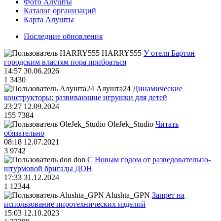
Фото Алушты
Каталог организаций
Карта Алушты
Последние обновления
HARRY555
У отеля Бартон
городским властям пора прибраться
14:57 30.06.2026
1
3430
Алушта24
Динамические
конструкторы: развивающие игрушки для детей
23:27 12.09.2024
155
7384
OleJek_Studio
Читать
обязательно
08:18 12.07.2021
3
9742
don
С Новым годом от разведовательно-
штурмовой бригады ДОН
17:33 31.12.2024
1
12344
Alushta_GPN
Запрет на
использование пиротехнических изделий
15:03 12.10.2023