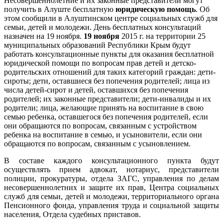
Несовершеннолетние и их законные представители могут
получить в Алуште бесплатную
юридическую помощь
. Об
этом сообщили в Алуштинском центре социальных служб для
семьи, детей и молодежи. День бесплатных консультаций
назначен на 19 ноября.
19 ноября
2015 г. на территории 25
муниципальных образований Республики Крым будут
работать консультационные пункты для оказания бесплатной
юридической помощи по вопросам прав детей и детско-
родительских отношений для таких категорий граждан: дети-
сироты; дети, оставшиеся без попечения родителей; лица из
числа детей-сирот и детей, оставшихся без попечения
родителей; их законные представители; дети-инвалиды и их
родители; лица, желающие принять на воспитание в свою
семью ребенка, оставшегося без попечения родителей, если
они обращаются по вопросам, связанным с устройством
ребенка на воспитание в семью, и усыновители, если они
обращаются по вопросам, связанным с усыновлением.
В составе каждого консультационного пункта будут
осуществлять прием адвокат, нотариус, представители
полиции, прокуратуры, отдела ЗАГС, управления по делам
несовершеннолетних и защите их прав, Центра социальных
служб для семьи, детей и молодежи, территориального органа
Пенсионного фонда, управления труда и социальной защиты
населения, Отдела судебных приставов.