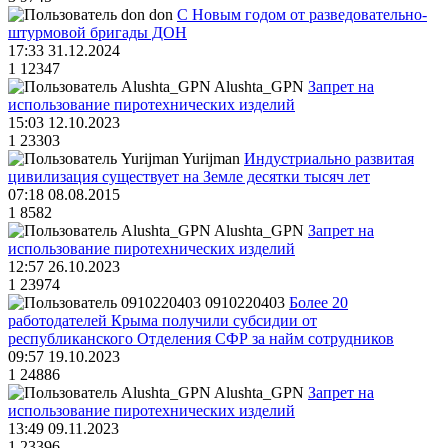
don
С Новым годом от разведовательно-
штурмовой бригады ДОН
17:33 31.12.2024
1
12347
Alushta_GPN
Запрет на
использование пиротехнических изделий
15:03 12.10.2023
1
23303
Yurijman
Индустриально развитая
цивилизация существует на Земле десятки тысяч лет
07:18 08.08.2015
1
8582
Alushta_GPN
Запрет на
использование пиротехнических изделий
12:57 26.10.2023
1
23974
0910220403
Более 20
работодателей Крыма получили субсидии от
республиканского Отделения СФР за найм сотрудников
09:57 19.10.2023
1
24886
Alushta_GPN
Запрет на
использование пиротехнических изделий
13:49 09.11.2023
1
23396