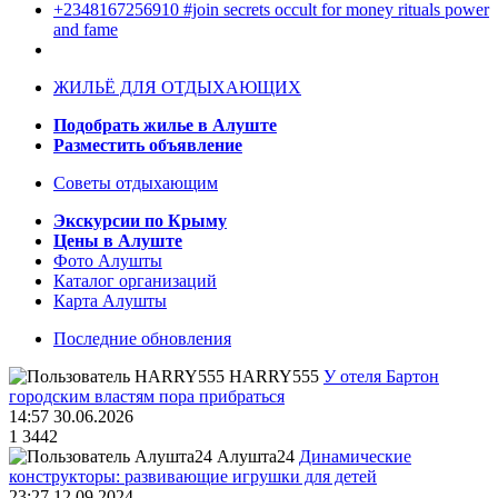
+2348167256910 #join secrets occult for money rituals power
and fame
ЖИЛЬЁ ДЛЯ ОТДЫХАЮЩИХ
Подобрать жилье в Алуште
Разместить объявление
Советы отдыхающим
Экскурсии по Крыму
Цены в Алуште
Фото Алушты
Каталог организаций
Карта Алушты
Последние обновления
HARRY555
У отеля Бартон
городским властям пора прибраться
14:57 30.06.2026
1
3442
Алушта24
Динамические
конструкторы: развивающие игрушки для детей
23:27 12.09.2024