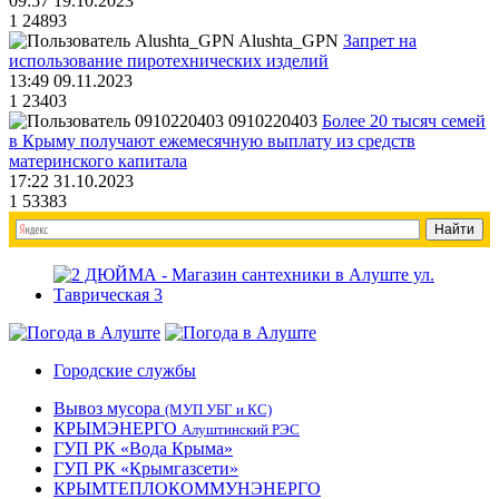
09:57 19.10.2023
1
24893
Alushta_GPN
Запрет на
использование пиротехнических изделий
13:49 09.11.2023
1
23403
0910220403
Более 20 тысяч семей
в Крыму получают ежемесячную выплату из средств
материнского капитала
17:22 31.10.2023
1
53383
Городские службы
Вывоз мусора
(МУП УБГ и КС)
КРЫМЭНЕРГО
Алуштинский РЭС
ГУП РК «Вода Крыма»
ГУП РК «Крымгазсети»
КРЫМТЕПЛОКОММУНЭНЕРГО