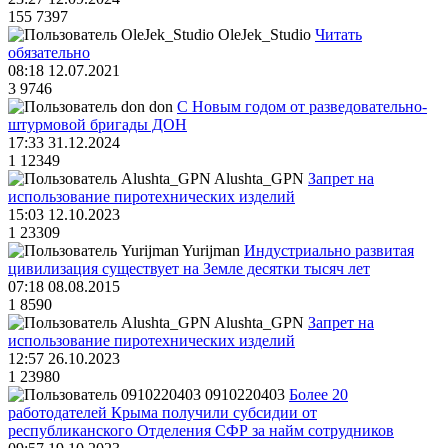
155
7397
OleJek_Studio
Читать
обязательно
08:18 12.07.2021
3
9746
don
С Новым годом от разведовательно-
штурмовой бригады ДОН
17:33 31.12.2024
1
12349
Alushta_GPN
Запрет на
использование пиротехнических изделий
15:03 12.10.2023
1
23309
Yurijman
Индустриально развитая
цивилизация существует на Земле десятки тысяч лет
07:18 08.08.2015
1
8590
Alushta_GPN
Запрет на
использование пиротехнических изделий
12:57 26.10.2023
1
23980
0910220403
Более 20
работодателей Крыма получили субсидии от
республиканского Отделения СФР за найм сотрудников