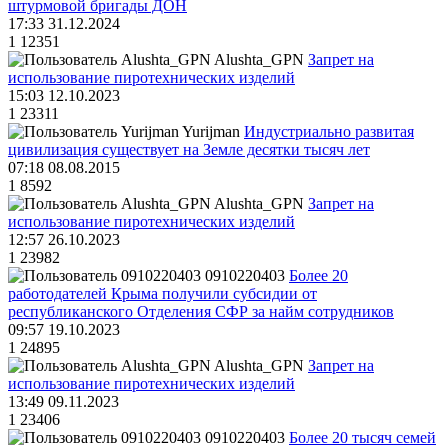
штурмовой бригады ДОН
17:33 31.12.2024
1
12351
Alushta_GPN
Запрет на
использование пиротехнических изделий
15:03 12.10.2023
1
23311
Yurijman
Индустриально развитая
цивилизация существует на Земле десятки тысяч лет
07:18 08.08.2015
1
8592
Alushta_GPN
Запрет на
использование пиротехнических изделий
12:57 26.10.2023
1
23982
0910220403
Более 20
работодателей Крыма получили субсидии от
республиканского Отделения СФР за найм сотрудников
09:57 19.10.2023
1
24895
Alushta_GPN
Запрет на
использование пиротехнических изделий
13:49 09.11.2023
1
23406
0910220403
Более 20 тысяч семей