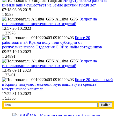
Yurijman
Индустриально развитая
цивилизация существует на Земле десятки тысяч лет
07:18 08.08.2015
1
8588
Alushta_GPN
Запрет на
использование пиротехнических изделий
12:57 26.10.2023
1
23978
0910220403
Более 20
работодателей Крыма получили субсидии от
республиканского Отделения СФР за найм сотрудников
09:57 19.10.2023
1
24891
Alushta_GPN
Запрет на
использование пиротехнических изделий
13:49 09.11.2023
1
23401
0910220403
Более 20 тысяч семей
в Крыму получают ежемесячную выплату из средств
материнского капитала
17:22 31.10.2023
1
53380