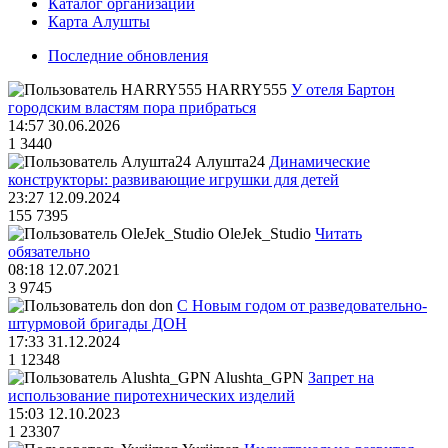
Каталог организаций
Карта Алушты
Последние обновления
HARRY555
У отеля Бартон
городским властям пора прибраться
14:57 30.06.2026
1
3440
Алушта24
Динамические
конструкторы: развивающие игрушки для детей
23:27 12.09.2024
155
7395
OleJek_Studio
Читать
обязательно
08:18 12.07.2021
3
9745
don
С Новым годом от разведовательно-
штурмовой бригады ДОН
17:33 31.12.2024
1
12348
Alushta_GPN
Запрет на
использование пиротехнических изделий
15:03 12.10.2023
1
23307