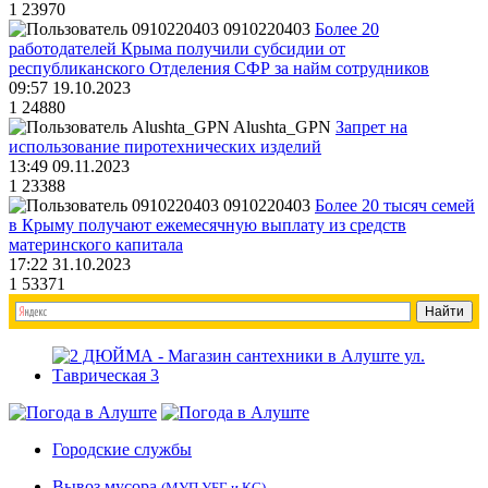
1
23970
0910220403
Более 20
работодателей Крыма получили субсидии от
республиканского Отделения СФР за найм сотрудников
09:57 19.10.2023
1
24880
Alushta_GPN
Запрет на
использование пиротехнических изделий
13:49 09.11.2023
1
23388
0910220403
Более 20 тысяч семей
в Крыму получают ежемесячную выплату из средств
материнского капитала
17:22 31.10.2023
1
53371
Городские службы
Вывоз мусора
(МУП УБГ и КС)