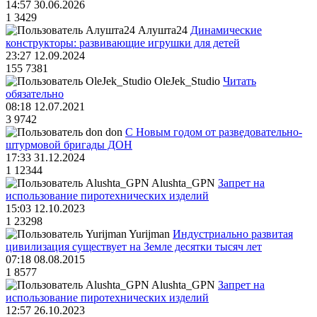
14:57 30.06.2026
1
3429
Алушта24
Динамические
конструкторы: развивающие игрушки для детей
23:27 12.09.2024
155
7381
OleJek_Studio
Читать
обязательно
08:18 12.07.2021
3
9742
don
С Новым годом от разведовательно-
штурмовой бригады ДОН
17:33 31.12.2024
1
12344
Alushta_GPN
Запрет на
использование пиротехнических изделий
15:03 12.10.2023
1
23298
Yurijman
Индустриально развитая
цивилизация существует на Земле десятки тысяч лет
07:18 08.08.2015
1
8577
Alushta_GPN
Запрет на
использование пиротехнических изделий
12:57 26.10.2023