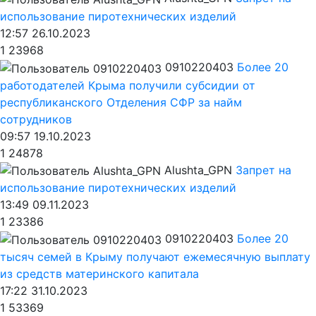
использование пиротехнических изделий
12:57 26.10.2023
1
23968
0910220403
Более 20
работодателей Крыма получили субсидии от
республиканского Отделения СФР за найм
сотрудников
09:57 19.10.2023
1
24878
Alushta_GPN
Запрет на
использование пиротехнических изделий
13:49 09.11.2023
1
23386
0910220403
Более 20
тысяч семей в Крыму получают ежемесячную выплату
из средств материнского капитала
17:22 31.10.2023
1
53369