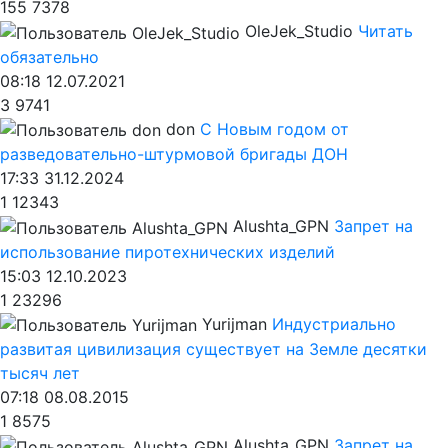
155
7378
OleJek_Studio
Читать
обязательно
08:18 12.07.2021
3
9741
don
С Новым годом от
разведовательно-штурмовой бригады ДОН
17:33 31.12.2024
1
12343
Alushta_GPN
Запрет на
использование пиротехнических изделий
15:03 12.10.2023
1
23296
Yurijman
Индустриально
развитая цивилизация существует на Земле десятки
тысяч лет
07:18 08.08.2015
1
8575
Alushta_GPN
Запрет на