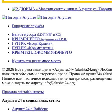
Городские службы
Вывоз мусора
(МУП УБГ и КС)
КРЫМЭНЕРГО
Алуштинский РЭС
ГУП РК «Вода Крыма»
ГУП РК «Крымгазсети»
КРЫМТЕПЛОКОММУНЭНЕРГО
Купить это рекламное место
© 2026 Все права защищены «Алушта24» (alushta24.org). Любы
являются объектами авторского права. Права «Алушта24» (alush
Полное или частичное использование материалов, размещенных 
можно задать по адресу info@alushta24.org.
Правила сайта
Контакты
Алушта 24 в социальных сетях:
Алушта24 в Вайбере