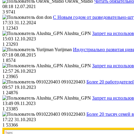
OleJek_Studio
Читать обязательно
08:18 12.07.2021
3
9741
don
С Новым годом от разведовательно-ш
17:33 31.12.2024
1
12343
Alushta_GPN
Запрет на использо
15:03 12.10.2023
1
23293
Yurijman
Индустриально развитая циви
07:18 08.08.2015
1
8574
Alushta_GPN
Запрет на использо
12:57 26.10.2023
1
23965
0910220403
Более 20 работодател
09:57 19.10.2023
1
24876
Alushta_GPN
Запрет на использо
13:49 09.11.2023
1
23385
0910220403
Более 20 тысяч семей 
17:22 31.10.2023
1
53366