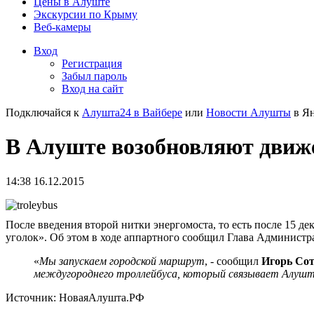
Цены в Алуште
Экскурсии по Крыму
Веб-камеры
Вход
Регистрация
Забыл пароль
Вход на сайт
Подключайся к
Алушта24 в Вайбере
или
Новости Алушты
в Ян
В Алуште возобновляют движе
14:38 16.12.2015
После введения второй нитки энергомоста, то есть после 15 
уголок». Об этом в ходе аппартного сообщил Глава Администр
«
Мы запускаем городской маршрут
, - сообщил
Игорь Со
междугороднего троллейбуса, который связывает Алуш
Источник: НоваяАлушта.РФ