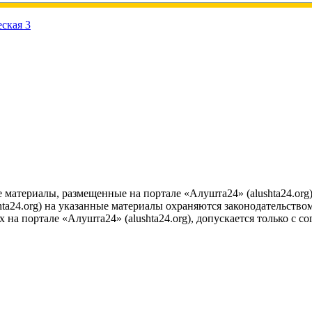
е материалы, размещенные на портале «Алушта24» (alushta24.or
ta24.org) на указанные материалы охраняются законодательством
на портале «Алушта24» (alushta24.org), допускается только с с