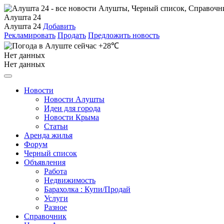
Алушта 24
Алушта 24
Добавить
Рекламировать
Продать
Предложить новость
+28℃
Нет данных
Нет данных
Новости
Новости Алушты
Идеи для города
Новости Крыма
Статьи
Аренда жилья
Форум
Черный список
Объявления
Работа
Недвижимость
Барахолка : Купи/Продай
Услуги
Разное
Справочник