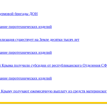
турмовой бригады ДОН
вание пиротехнических изделий
лизация существует на Земле десятки тысяч лет
вание пиротехнических изделий
ей Крыма получили субсидии от республиканского Отделения СФ
вание пиротехнических изделий
в Крыму получают ежемесячную выплату из средств материнског