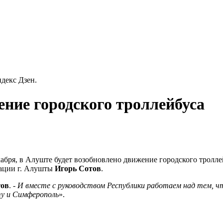
декс Дзен.
ние городского троллейбуса
декабря, в Алуште будет возобновлено движение городского тро
ации г. Алушты
Игорь Сотов
.
тов
. -
И вместе с руководством Республики работаем над тем, 
ту и Симферополь
».