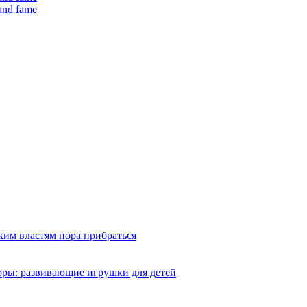
 and fame
ким властям пора прибраться
оры: развивающие игрушки для детей