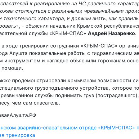
 спасателей к реагированию на ЧС различного характе
ожем столкнуться с различными чрезвычайными прои
 техногенного характера, и должны знать, как правиль
ровать
», - объяснил начальник Крымской республиканс
пасательной службы «КРЫМ-СПАС»
Андрей Назаренко
.
, в ходе тренировки сотрудники «КРЫМ-СПАС» организ
ода Алушта показательные работы с гидравлическим а
м инструментом и наглядно объяснили горожанам осно
 помощи.
акже продемонстрировали крымчанам возможности с
 специального грузоподъемного устройства, которое п
чрезвычайной службы поднимать груз (пострадавшего),
есу, чем сам спасатель.
оваяАлушта.РФ