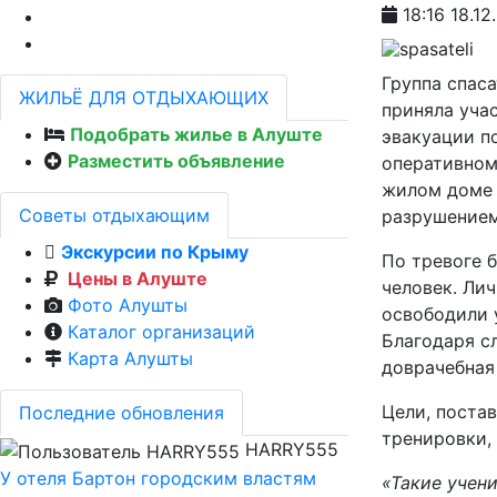
18:16 18.12
Группа спас
ЖИЛЬЁ ДЛЯ ОТДЫХАЮЩИХ
приняла уча
Подобрать жилье в Алуште
эвакуации п
Разместить объявление
оперативном
жилом доме 
Советы отдыхающим
разрушением
Экскурсии по Крыму
По тревоге б
Цены в Алуште
человек. Ли
Фото Алушты
освободили 
Каталог организаций
Благодаря с
Карта Алушты
доврачебная
Цели, поста
Последние обновления
тренировки,
HARRY555
У отеля Бартон городским властям
«Такие учен