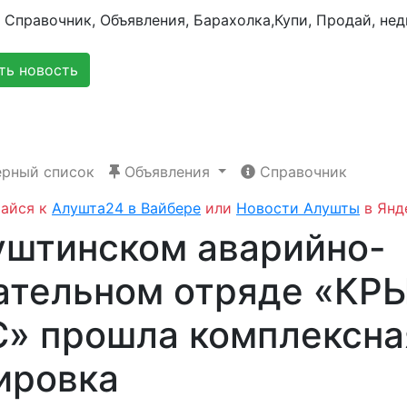
ь новость
рный список
Объявления
Справочник
айся к
Алушта24 в Вайбере
или
Новости Алушты
в Янд
уштинском аварийно-
ательном отряде «КР
» прошла комплексна
ировка