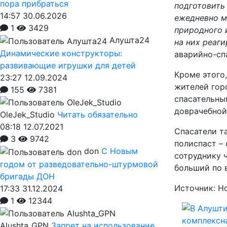
пора прибраться
подготовить
14:57 30.06.2026
ежедневно м
1
3429
природного и
Алушта24
на них реаги
Динамические конструкторы:
аварийно-с
развивающие игрушки для детей
Кроме этого
23:27 12.09.2024
жителей гор
155
7381
спасательны
доврачебной
OleJek_Studio
Читать обязательно
08:18 12.07.2021
Спасатели т
3
9742
полиспаст –
don
С Новым
сотруднику 
годом от разведовательно-штурмовой
больший по в
бригады ДОН
Источник: Н
17:33 31.12.2024
1
12344
Alushta_GPN
Запрет на использование