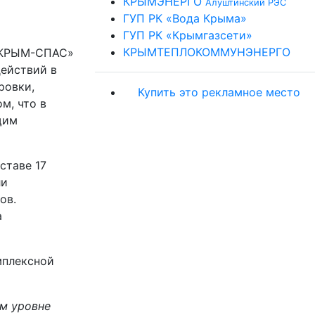
КРЫМЭНЕРГО
Алуштинский РЭС
ГУП РК «Вода Крыма»
ГУП РК «Крымгазсети»
КРЫМТЕПЛОКОММУНЭНЕРГО
 «КРЫМ-СПАС»
действий в
ровки,
Купить это рекламное место
м, что в
щим
ставе 17
ли
ов.
а
мплексной
ом уровне