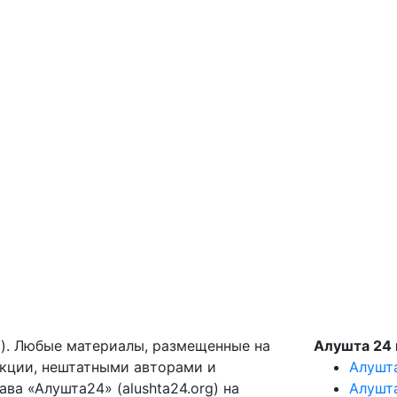
g). Любые материалы, размещенные на
Алушта 24 
акции, нештатными авторами и
Алушт
ва «Алушта24» (alushta24.org) на
Алушт