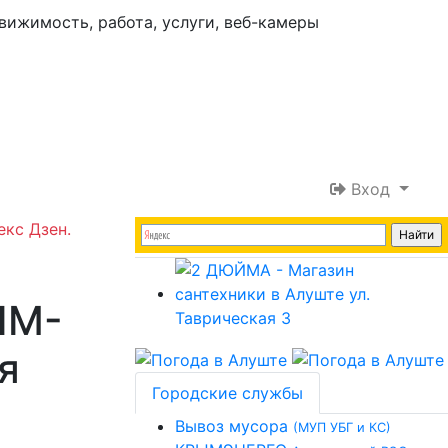
Вход
екс Дзен.
ЫМ-
я
Городские службы
Вывоз мусора
(МУП УБГ и КС)