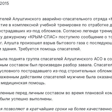
.2015
ателей Алуштинского аварийно-спасательного отряда
стие в комплексной учебной тренировке по отработке 
острадавших из-под обломков.
Согласно легенде трени
у дежурному «КРЫМ-СПАС» поступило сообщение о то
г. Алушта произошел взрыв бытового газа с последую
 здания. Требуется помощь спасателей.
ыла поднята группа спасателей Алуштинского АСО в со
чным составом был произведен разбор завала. Спасате
условного пострадавшего из-под строительных обломк
лаженным действиям спасателей мужчине была оказан
 медицинская помощь.
вленные перед личным составом во время плановой ко
 были успешно выполнены.
ия позволяют в кратчайшие сроки на более качественн