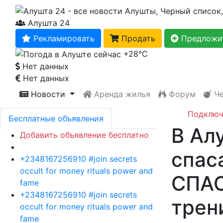
Алушта 24
Рекламировать
Продать
Предложит
+28℃
Нет данных
Нет данных
Новости
Аренда жилья
Форум
Че
Подключ
Бесплатные объявления
В Ал
Добавить объявление бесплатно
спас
+2348167256910 #join secrets
occult for money rituals power and
СПАС
fame
+2348167256910 #join secrets
трен
occult for money rituals power and
fame