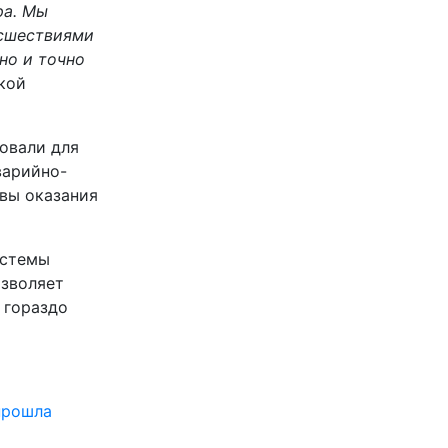
ра. Мы
сшествиями
но и точно
кой
овали для
варийно-
вы оказания
истемы
озволяет
 гораздо