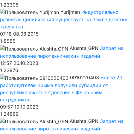
1
23305
Yurijman
Индустриально
развитая цивилизация существует на Земле десятки
тысяч лет
07:18 08.08.2015
1
8585
Alushta_GPN
Запрет на
использование пиротехнических изделий
12:57 26.10.2023
1
23976
0910220403
Более 20
работодателей Крыма получили субсидии от
республиканского Отделения СФР за найм
сотрудников
09:57 19.10.2023
1
24889
Alushta_GPN
Запрет на
использование пиротехнических изделий