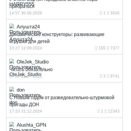
прибраться
14:57 30.06.2026
1
3426
Алушта24
Динамические конструкторы: развивающие
игрушки для детей
23:27 12.09.2024
155
7377
OleJek_Studio
Читать обязательно
08:18 12.07.2021
3
9741
don
С Новым годом от разведовательно-штурмовой
бригады ДОН
17:33 31.12.2024
1
12343
Alushta_GPN