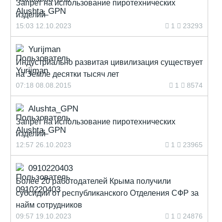
Запрет на использование пиротехнических
изделий
15:03 12.10.2023
1
23293
Yurijman
Индустриально развитая цивилизация существует
на Земле десятки тысяч лет
07:18 08.08.2015
1
8574
Alushta_GPN
Запрет на использование пиротехнических
изделий
12:57 26.10.2023
1
23965
0910220403
Более 20 работодателей Крыма получили
субсидии от республиканского Отделения СФР за
найм сотрудников
09:57 19.10.2023
1
24876