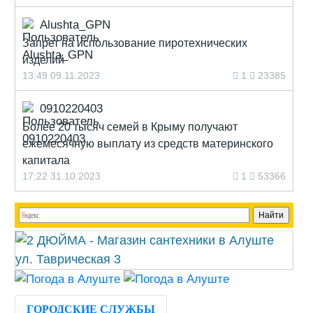
Alushta_GPN
Запрет на использование пиротехнических
изделий
13:49 09.11.2023
1
23385
0910220403
Более 20 тысяч семей в Крыму получают
ежемесячную выплату из средств материнского
капитала
17:22 31.10.2023
1
53366
ГОРОДСКИЕ СЛУЖБЫ