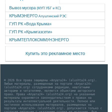
Вывоз мусора
(МУП УБГ и КС)
КРЫМЭНЕРГО
Алуштинский РЭС
ГУП РК «Вода Крыма»
ГУП РК «Крымгазсети»
КРЫМТЕПЛОКОММУНЭНЕРГО
Купить это рекламное место
© 2026 Все права защищены «Алушта24» (alushta24.org).
Любые материалы, размещенные на портале «Алушта24»
(alushta24.org) сотрудниками редакции, нештатными
авторами и читателями, являются объектами авторского
права. Права «Алушта24» (alushta24.org) на указанные
материалы охраняются законодательством о правах на
результаты интеллектуальной деятельности. Полное или
частичное использование материалов, размещенных на
портале «Алушта24» (alushta24.org), допускается только с
согласия редакции с указанием ссылки на источник. Все