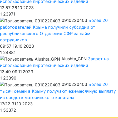
использование пиротехнических изделий
12:57 26.10.2023
1
23971
0910220403
Более 20
работодателей Крыма получили субсидии от
республиканского Отделения СФР за найм
сотрудников
09:57 19.10.2023
1
24881
Alushta_GPN
Запрет на
использование пиротехнических изделий
13:49 09.11.2023
1
23390
0910220403
Более 20
тысяч семей в Крыму получают ежемесячную выплату
из средств материнского капитала
17:22 31.10.2023
1
53372