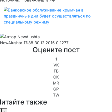
Источник: НоваяАлушта.РФ
NewAlushta
17:38 30.12.2015
0
1277
Оцените пост
1
VK
FB
OK
MR
GP
TW
Читайте также
›