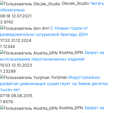
OleJek_Studio
Читать
обязательно
08:18 12.07.2021
3
9742
don
С Новым годом от
разведовательно-штурмовой бригады ДОН
17:33 31.12.2024
1
12344
Alushta_GPN
Запрет на
использование пиротехнических изделий
15:03 12.10.2023
1
23299
Yurijman
Индустриально
развитая цивилизация существует на Земле десятки
тысяч лет
07:18 08.08.2015
1
8579
Alushta_GPN
Запрет на