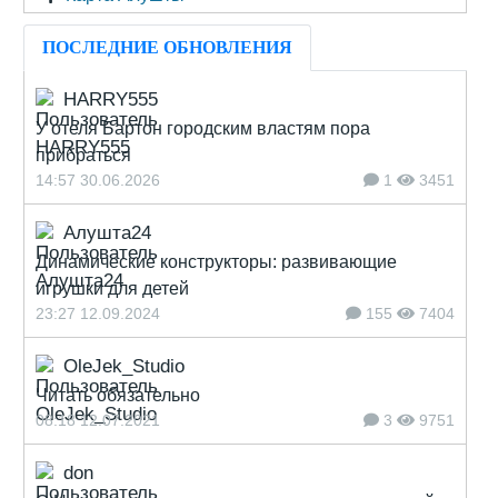
ПОСЛЕДНИЕ ОБНОВЛЕНИЯ
HARRY555
У отеля Бартон городским властям пора
прибраться
14:57 30.06.2026
1
3451
Алушта24
Динамические конструкторы: развивающие
игрушки для детей
23:27 12.09.2024
155
7404
OleJek_Studio
Читать обязательно
08:18 12.07.2021
3
9751
don