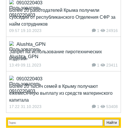
0910220403
Более 20 работодателей Крыма получили
субсидии от республиканского Отделения СФР за
найм сотрудников
09:57 19.10.2023
1
24916
Alushta_GPN
Запрет на использование пиротехнических
изделий
13:49 09.11.2023
1
23411
0910220403
Более 20 тысяч семей в Крыму получают
ежемесячную выплату из средств материнского
капитала
17:22 31.10.2023
1
53408