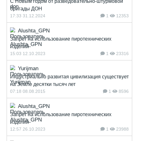
С Новым годом от разведовательно-штурмовой
бригады ДОН
17:33 31.12.2024
1
12353
Alushta_GPN
Запрет на использование пиротехнических
изделий
15:03 12.10.2023
1
23316
Yurijman
Индустриально развитая цивилизация существует
на Земле десятки тысяч лет
07:18 08.08.2015
1
8596
Alushta_GPN
Запрет на использование пиротехнических
изделий
12:57 26.10.2023
1
23988