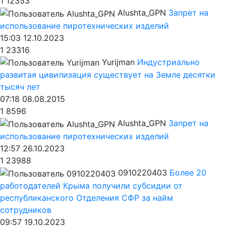
1
12353
Alushta_GPN
Запрет на
использование пиротехнических изделий
15:03 12.10.2023
1
23316
Yurijman
Индустриально
развитая цивилизация существует на Земле десятки
тысяч лет
07:18 08.08.2015
1
8596
Alushta_GPN
Запрет на
использование пиротехнических изделий
12:57 26.10.2023
1
23988
0910220403
Более 20
работодателей Крыма получили субсидии от
республиканского Отделения СФР за найм
сотрудников
09:57 19.10.2023