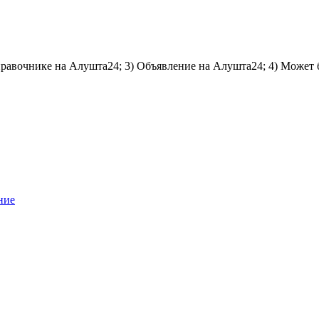
справочнике на Алушта24; 3) Объявление на Алушта24; 4) Может 
ние