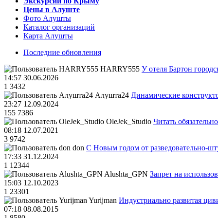
Экскурсии по Крыму
Цены в Алуште
Фото Алушты
Каталог организаций
Карта Алушты
Последние обновления
HARRY555
У отеля Бартон городс
14:57 30.06.2026
1
3432
Алушта24
Динамические конструкт
23:27 12.09.2024
155
7386
OleJek_Studio
Читать обязательно
08:18 12.07.2021
3
9742
don
С Новым годом от разведовательно-ш
17:33 31.12.2024
1
12344
Alushta_GPN
Запрет на использо
15:03 12.10.2023
1
23301
Yurijman
Индустриально развитая циви
07:18 08.08.2015
1
8580