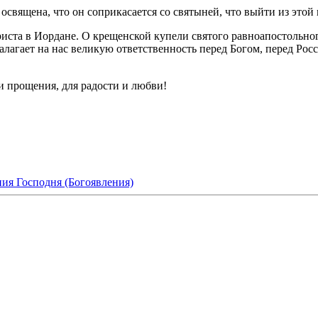
а освящена, что он соприкасается со святыней, что выйти из это
ста в Иордане. О крещенской купели святого равноапостольног
алагает на нас великую ответственность перед Богом, перед Ро
 и прощения, для радости и любви!