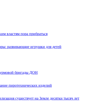
ким властям пора прибраться
оры: развивающие игрушки для детей
турмовой бригады ДОН
вание пиротехнических изделий
лизация существует на Земле десятки тысяч лет