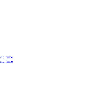
 and fame
 and fame