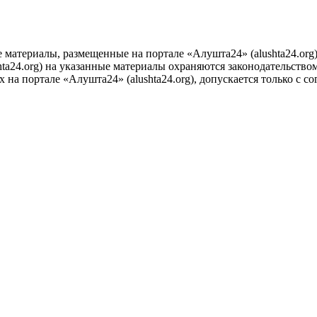
е материалы, размещенные на портале «Алушта24» (alushta24.or
ta24.org) на указанные материалы охраняются законодательством
на портале «Алушта24» (alushta24.org), допускается только с с