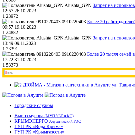
Alushta_GPN
Запрет на использо
12:57 26.10.2023
1
23972
0910220403
Более 20 работодател
09:57 19.10.2023
1
24882
Alushta_GPN
Запрет на использо
13:49 09.11.2023
1
23391
0910220403
Более 20 тысяч семей 
17:22 31.10.2023
1
53373
Городские службы
Вывоз мусора
(МУП УБГ и КС)
КРЫМЭНЕРГО
Алуштинский РЭС
ГУП РК «Вода Крыма»
ГУП РК «Крымгазсети»