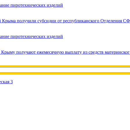
вание пиротехнических изделий
ей Крыма получили субсидии от республиканского Отделения СФ
вание пиротехнических изделий
в Крыму получают ежемесячную выплату из средств материнског