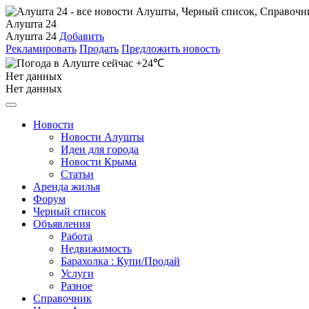
Алушта 24
Алушта 24
Добавить
Рекламировать
Продать
Предложить новость
+24℃
Нет данных
Нет данных
Новости
Новости Алушты
Идеи для города
Новости Крыма
Статьи
Аренда жилья
Форум
Черный список
Объявления
Работа
Недвижимость
Барахолка : Купи/Продай
Услуги
Разное
Справочник