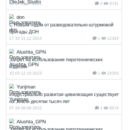
08:18 12.07.2021
3
9741
don
С Новым годом от разведовательно-штурмовой
бригады ДОН
17:33 31.12.2024
1
12343
Alushta_GPN
Запрет на использование пиротехнических
изделий
15:03 12.10.2023
1
23293
Yurijman
Индустриально развитая цивилизация существует
на Земле десятки тысяч лет
07:18 08.08.2015
1
8574
Alushta_GPN
Запрет на использование пиротехнических