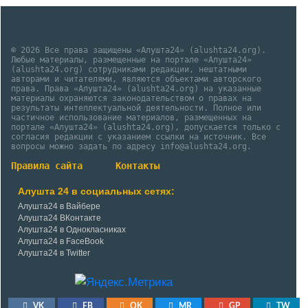
© 2026 Все права защищены «Алушта24» (alushta24.org).
Любые материалы, размещенные на портале «Алушта24»
(alushta24.org) сотрудниками редакции, нештатными
авторами и читателями, являются объектами авторского
права. Права «Алушта24» (alushta24.org) на указанные
материалы охраняются законодательством о правах на
результаты интеллектуальной деятельности. Полное или
частичное использование материалов, размещенных на
портале «Алушта24» (alushta24.org), допускается только с
согласия редакции с указанием ссылки на источник. Все
вопросы можно задать по адресу info@alushta24.org.
Правила сайта
Контакты
Алушта 24 в социальных сетях:
Алушта24 в Вайбере
Алушта24 ВКонтакте
Алушта24 в Однокласниках
Алушта24 в FaceBook
Алушта24 в Twitter
VK
FB
OK
MR
GP
TW