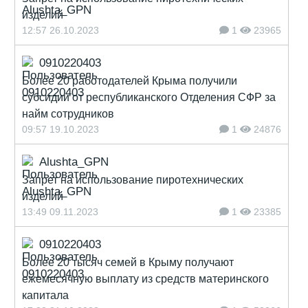
изделий
12:57 26.10.2023
1
23965
0910220403
Более 20 работодателей Крыма получили
субсидии от республиканского Отделения СФР за
найм сотрудников
09:57 19.10.2023
1
24876
Alushta_GPN
Запрет на использование пиротехнических
изделий
13:49 09.11.2023
1
23385
0910220403
Более 20 тысяч семей в Крыму получают
ежемесячную выплату из средств материнского
капитала