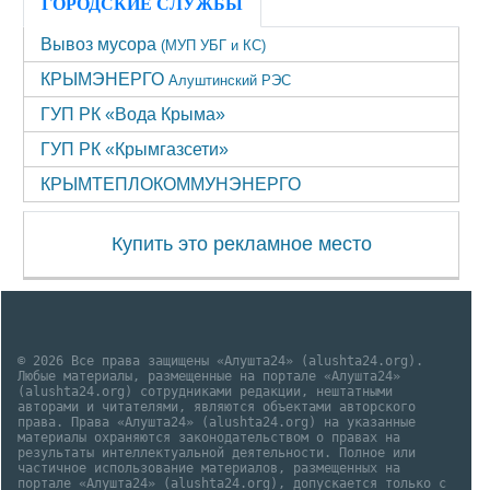
ГОРОДСКИЕ СЛУЖБЫ
Вывоз мусора
(МУП УБГ и КС)
КРЫМЭНЕРГО
Алуштинский РЭС
ГУП РК «Вода Крыма»
ГУП РК «Крымгазсети»
КРЫМТЕПЛОКОММУНЭНЕРГО
Купить это рекламное место
© 2026 Все права защищены «Алушта24» (alushta24.org).
Любые материалы, размещенные на портале «Алушта24»
(alushta24.org) сотрудниками редакции, нештатными
авторами и читателями, являются объектами авторского
права. Права «Алушта24» (alushta24.org) на указанные
материалы охраняются законодательством о правах на
результаты интеллектуальной деятельности. Полное или
частичное использование материалов, размещенных на
портале «Алушта24» (alushta24.org), допускается только с