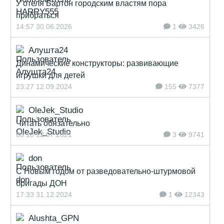
У отеля Бартон городским властям пора
прибраться
14:57 30.06.2026
1
3426
Алушта24
Динамические конструкторы: развивающие
игрушки для детей
23:27 12.09.2024
155
7377
OleJek_Studio
Читать обязательно
08:18 12.07.2021
3
9741
don
С Новым годом от разведовательно-штурмовой
бригады ДОН
17:33 31.12.2024
1
12343
Alushta_GPN