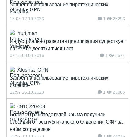
Запрет на использование пиротехнических
изделий
15:03 12.10.2023
1
23293
Yurijman
Индустриально развитая цивилизация существует
на Земле десятки тысяч лет
07:18 08.08.2015
1
8574
Alushta_GPN
Запрет на использование пиротехнических
изделий
12:57 26.10.2023
1
23965
0910220403
Более 20 работодателей Крыма получили
субсидии от республиканского Отделения СФР за
найм сотрудников
09:57 19.10.2023
1
24876