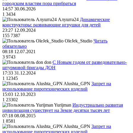
городским властям пора прибраться
14:57 30.06.2026
1
3434
Алушта24
Динамические
конструкторы: развивающие игрушки для детей
23:27 12.09.2024
155
7387
OleJek_Studio
Читать
обязательно
08:18 12.07.2021
3
9743
don
С Новым годом от разведовательно-
штурмовой бригады ДОН
17:33 31.12.2024
1
12345
Alushta_GPN
Запрет на
использование пиротехнических изделий
15:03 12.10.2023
1
23302
Yurijman
Индустриально развитая
цивилизация существует на Земле десятки тысяч лет
07:18 08.08.2015
1
8581
Alushta_GPN
Запрет на
использование пиротехнических изделий