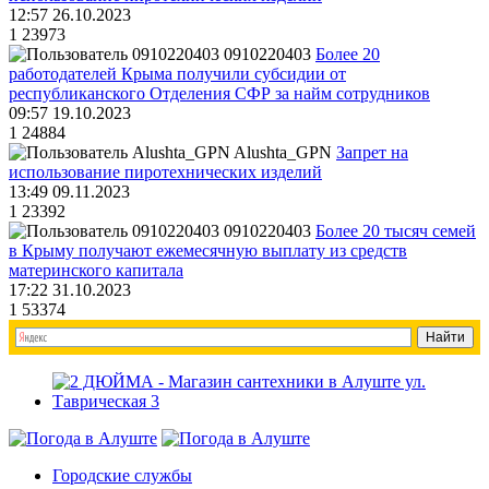
12:57 26.10.2023
1
23973
0910220403
Более 20
работодателей Крыма получили субсидии от
республиканского Отделения СФР за найм сотрудников
09:57 19.10.2023
1
24884
Alushta_GPN
Запрет на
использование пиротехнических изделий
13:49 09.11.2023
1
23392
0910220403
Более 20 тысяч семей
в Крыму получают ежемесячную выплату из средств
материнского капитала
17:22 31.10.2023
1
53374
Городские службы