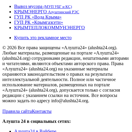
Вывоз мусора
(МУП УБГ и КС)
КРЫМЭНЕРГО
Алуштинский РЭС
ГУП РК «Вода Крыма»
ГУП РК «Крымгазсети»
КРЫМТЕПЛОКОММУНЭНЕРГО
Купить это рекламное место
© 2026 Все права защищены «Алушта24» (alushta24.org).
Любые материалы, размещенные на портале «Алушта24»
(alushta24.org) сотрудниками редакции, нештатными авторами
и читателями, являются объектами авторского права. Права
«Алушта24» (alushta24.org) на указанные материалы
охраняются законодательством о правах на результаты
интеллектуальной деятельности. Полное или частичное
использование материалов, размещенных на портале
«Алушта24» (alushta24.org), допускается только с согласия
редакции с указанием ссылки на источник. Все вопросы
можно задать по адресу info@alushta24.org.
Правила сайта
Контакты
Алушта 24 в социальных сетях:
Алушта24 в Вайбере