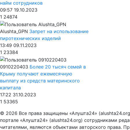
найм сотрудников
09:57 19.10.2023
1
24874
Alushta_GPN
Запрет на использование
пиротехнических изделий
13:49 09.11.2023
1
23384
0910220403
Более 20 тысяч семей в
Крыму получают ежемесячную
выплату из средств материнского
капитала
17:22 31.10.2023
1
53365
© 2026 Все права защищены «Алушта24» (alushta24.or
портале «Алушта24» (alushta24.org) сотрудниками ред
читателями, являются объектами авторского права. Пра