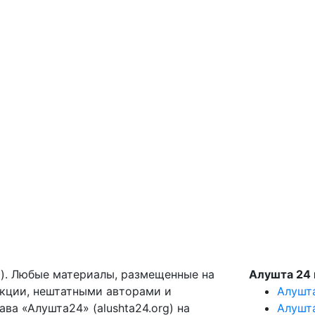
g). Любые материалы, размещенные на
Алушта 24 
акции, нештатными авторами и
Алушт
ва «Алушта24» (alushta24.org) на
Алушт