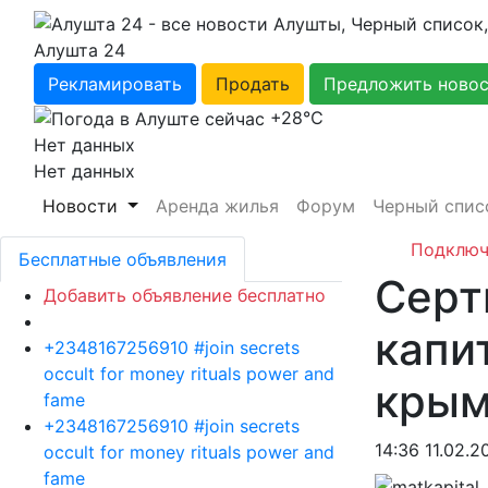
Алушта 24
Рекламировать
Продать
Предложить ново
+28℃
Нет данных
Нет данных
Новости
Аренда жилья
Форум
Черный спис
Подключ
Бесплатные объявления
Серт
Добавить объявление бесплатно
капи
+2348167256910 #join secrets
occult for money rituals power and
крым
fame
+2348167256910 #join secrets
14:36 11.02.2
occult for money rituals power and
fame