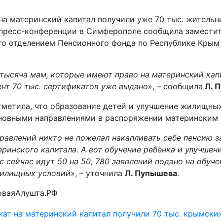
на материнский капитал получили уже 70 тыс. жительн
 пресс-конференции в Симферополе сообщила замести
о отделением Пенсионного фонда по Республике Кры
 тысяча мам, которые имеют право на материнский кап
нт 70 тыс. сертификатов уже выдано
», – сообщила
Л. 
тметила, что образование детей и улучшение жилищны
новными направлениями в распоряжении материнским 
равлений никто не пожелал накапливать себе пенсию з
еринского капитала. А вот обучение ребёнка и улучше
с сейчас идут 50 на 50, 780 заявлений подано на обуче
илищных условий
», – уточнила
Л. Пупышева
.
оваяАлушта.РФ