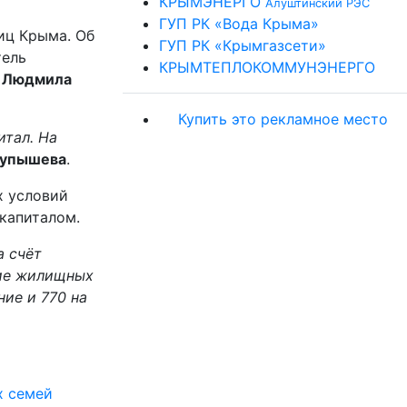
КРЫМЭНЕРГО
Алуштинский РЭС
ГУП РК «Вода Крыма»
иц Крыма. Об
ГУП РК «Крымгазсети»
тель
КРЫМТЕПЛОКОММУНЭНЕРГО
м
Людмила
Купить это рекламное место
итал. На
Пупышева
.
х условий
капиталом.
а счёт
ние жилищных
ние и 770 на