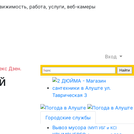
Вход
екс Дзен.
й
Городские службы
Вывоз мусора
(МУП УБГ и КС)