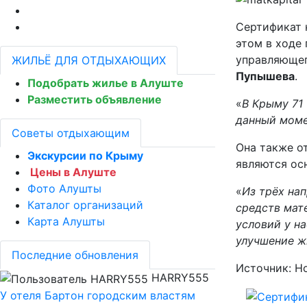
Сертификат 
этом в ходе
управляющег
ЖИЛЬЁ ДЛЯ ОТДЫХАЮЩИХ
Пупышева
.
Подобрать жилье в Алуште
Разместить объявление
«
В Крыму 71
данный моме
Советы отдыхающим
Она также о
Экскурсии по Крыму
являются ос
Цены в Алуште
Фото Алушты
«
Из трёх нап
Каталог организаций
средств мат
Карта Алушты
условий у на
улучшение ж
Последние обновления
Источник: Н
HARRY555
У отеля Бартон городским властям