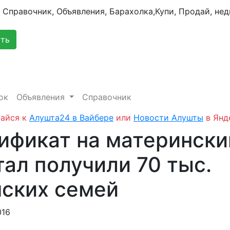
сть
ок
Объявления
Справочник
айся к
Алушта24 в Вайбере
или
Новости Алушты
в Янд
ификат на матерински
тал получили 70 тыс.
ских семей
016