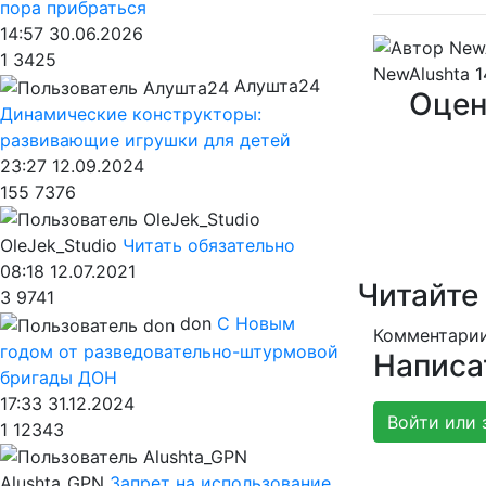
пора прибраться
14:57 30.06.2026
1
3425
NewAlushta
1
Алушта24
Оцен
Динамические конструкторы:
развивающие игрушки для детей
23:27 12.09.2024
155
7376
OleJek_Studio
Читать обязательно
08:18 12.07.2021
Читайте
3
9741
don
С Новым
Комментарии
годом от разведовательно-штурмовой
Написа
бригады ДОН
17:33 31.12.2024
Войти или 
1
12343
Alushta_GPN
Запрет на использование