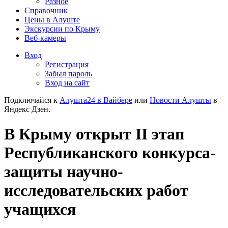
Разное
Справочник
Цены в Алуште
Экскурсии по Крыму
Веб-камеры
Вход
Регистрация
Забыл пароль
Вход на сайт
Подключайся к
Алушта24 в Вайбере
или
Новости Алушты
в
Яндекс Дзен.
В Крыму открыт II этап
Республиканского конкурса-
защиты научно-
исследовательских работ
учащихся