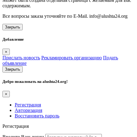
Может быть создана отдельная страница с желаемым для Вас
содержимым.
Все вопросы заказа уточняйте по E-Mail. info@alushta24.org
Закрыть
Добавление
×
Прислать новость
Рекламировать организацию
Подать
объявление
Закрыть
Добро пожаловать на
alushta24.org
!
×
Регистрация
Авторизация
Восстановить пароль
Регистрация
Введите Ваш логин