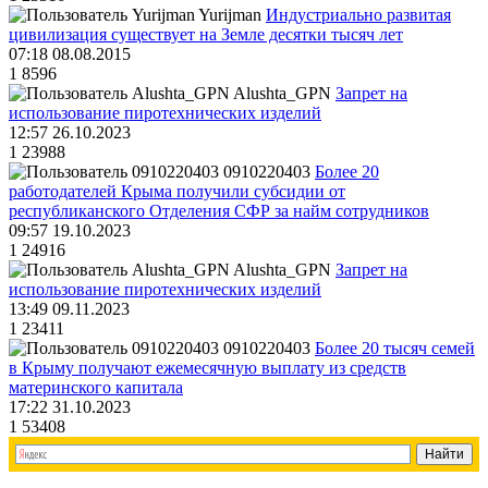
Yurijman
Индустриально развитая
цивилизация существует на Земле десятки тысяч лет
07:18 08.08.2015
1
8596
Alushta_GPN
Запрет на
использование пиротехнических изделий
12:57 26.10.2023
1
23988
0910220403
Более 20
работодателей Крыма получили субсидии от
республиканского Отделения СФР за найм сотрудников
09:57 19.10.2023
1
24916
Alushta_GPN
Запрет на
использование пиротехнических изделий
13:49 09.11.2023
1
23411
0910220403
Более 20 тысяч семей
в Крыму получают ежемесячную выплату из средств
материнского капитала
17:22 31.10.2023
1
53408