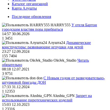
Каталог организаций
Карта Алушты
Последние обновления
HARRY555
У отеля Бартон
городским властям пора прибраться
14:57 30.06.2026
1
3451
Алушта24
Динамические
конструкторы: развивающие игрушки для детей
23:27 12.09.2024
155
7404
OleJek_Studio
Читать
обязательно
08:18 12.07.2021
3
9751
don
С Новым годом от разведовательно-
штурмовой бригады ДОН
17:33 31.12.2024
1
12353
Alushta_GPN
Запрет на
использование пиротехнических изделий
15:03 12.10.2023
1
23316