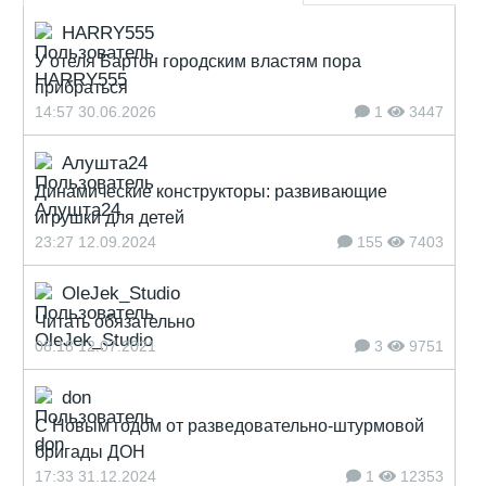
HARRY555
У отеля Бартон городским властям пора
прибраться
14:57 30.06.2026
1
3447
Алушта24
Динамические конструкторы: развивающие
игрушки для детей
23:27 12.09.2024
155
7403
OleJek_Studio
Читать обязательно
08:18 12.07.2021
3
9751
don
С Новым годом от разведовательно-штурмовой
бригады ДОН
17:33 31.12.2024
1
12353