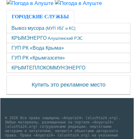
ГОРОДСКИЕ СЛУЖБЫ
Вывоз мусора
(МУП УБГ и КС)
КРЫМЭНЕРГО
Алуштинский РЭС
ГУП РК «Вода Крыма»
ГУП РК «Крымгазсети»
КРЫМТЕПЛОКОММУНЭНЕРГО
Купить это рекламное место
© 2026 Все права защищены «Алушта24» (alushta24.org).
Любые материалы, размещенные на портале «Алушта24»
(alushta24.org) сотрудниками редакции, нештатными
авторами и читателями, являются объектами авторского
права. Права «Алушта24» (alushta24.org) на указанные