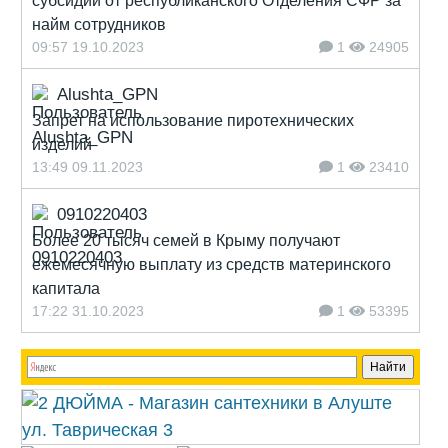
субсидии от республиканского Отделения СФР за
найм сотрудников
09:57 19.10.2023
1
24905
Alushta_GPN
Запрет на использование пиротехнических
изделий
13:49 09.11.2023
1
23410
0910220403
Более 20 тысяч семей в Крыму получают
ежемесячную выплату из средств материнского
капитала
17:22 31.10.2023
1
53395