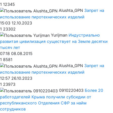
1
12345
Alushta_GPN
Запрет на
использование пиротехнических изделий
15:03 12.10.2023
1
23302
Yurijman
Индустриально
развитая цивилизация существует на Земле десятки
тысяч лет
07:18 08.08.2015
1
8581
Alushta_GPN
Запрет на
использование пиротехнических изделий
12:57 26.10.2023
1
23973
0910220403
Более 20
работодателей Крыма получили субсидии от
республиканского Отделения СФР за найм
сотрудников