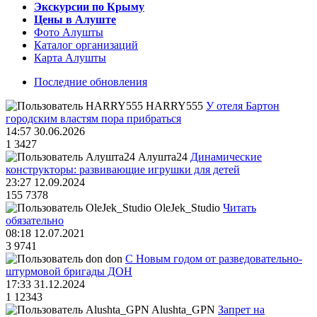
Экскурсии по Крыму
Цены в Алуште
Фото Алушты
Каталог организаций
Карта Алушты
Последние обновления
HARRY555
У отеля Бартон
городским властям пора прибраться
14:57 30.06.2026
1
3427
Алушта24
Динамические
конструкторы: развивающие игрушки для детей
23:27 12.09.2024
155
7378
OleJek_Studio
Читать
обязательно
08:18 12.07.2021
3
9741
don
С Новым годом от разведовательно-
штурмовой бригады ДОН
17:33 31.12.2024
1
12343
Alushta_GPN
Запрет на