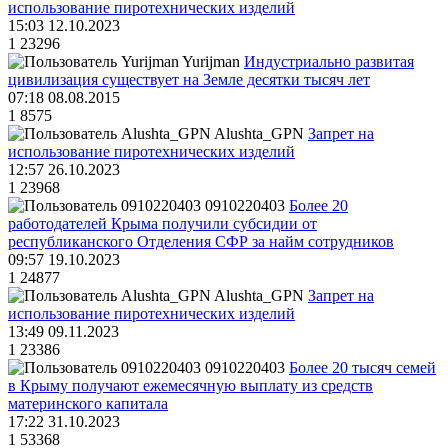
использование пиротехнических изделий
15:03 12.10.2023
1
23296
Yurijman
Индустриально развитая
цивилизация существует на Земле десятки тысяч лет
07:18 08.08.2015
1
8575
Alushta_GPN
Запрет на
использование пиротехнических изделий
12:57 26.10.2023
1
23968
0910220403
Более 20
работодателей Крыма получили субсидии от
республиканского Отделения СФР за найм сотрудников
09:57 19.10.2023
1
24877
Alushta_GPN
Запрет на
использование пиротехнических изделий
13:49 09.11.2023
1
23386
0910220403
Более 20 тысяч семей
в Крыму получают ежемесячную выплату из средств
материнского капитала
17:22 31.10.2023
1
53368