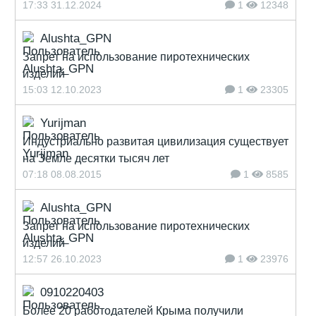
17:33 31.12.2024
1
12348
Alushta_GPN
Запрет на использование пиротехнических
изделий
15:03 12.10.2023
1
23305
Yurijman
Индустриально развитая цивилизация существует
на Земле десятки тысяч лет
07:18 08.08.2015
1
8585
Alushta_GPN
Запрет на использование пиротехнических
изделий
12:57 26.10.2023
1
23976
0910220403
Более 20 работодателей Крыма получили