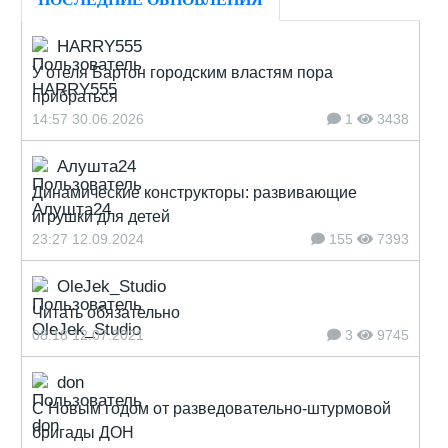
HARRY555
У отеля Бартон городским властям пора
прибраться
14:57 30.06.2026
1
3438
Алушта24
Динамические конструкторы: развивающие
игрушки для детей
23:27 12.09.2024
155
7393
OleJek_Studio
Читать обязательно
08:18 12.07.2021
3
9745
don
С Новым годом от разведовательно-штурмовой
бригады ДОН