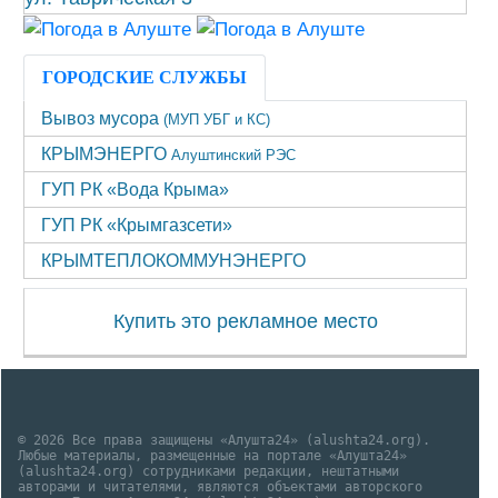
ГОРОДСКИЕ СЛУЖБЫ
Вывоз мусора
(МУП УБГ и КС)
КРЫМЭНЕРГО
Алуштинский РЭС
ГУП РК «Вода Крыма»
ГУП РК «Крымгазсети»
КРЫМТЕПЛОКОММУНЭНЕРГО
Купить это рекламное место
© 2026 Все права защищены «Алушта24» (alushta24.org).
Любые материалы, размещенные на портале «Алушта24»
(alushta24.org) сотрудниками редакции, нештатными
авторами и читателями, являются объектами авторского