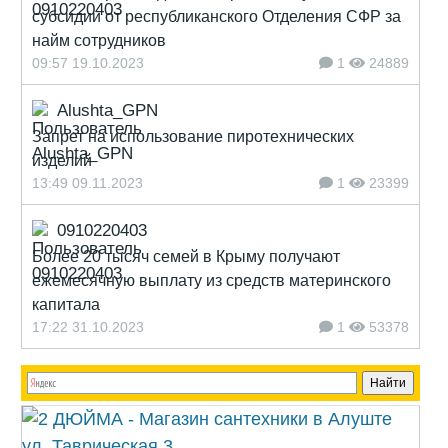
субсидии от республиканского Отделения СФР за
найм сотрудников
09:57 19.10.2023
1
24889
Alushta_GPN
Запрет на использование пиротехнических
изделий
13:49 09.11.2023
1
23399
0910220403
Более 20 тысяч семей в Крыму получают
ежемесячную выплату из средств материнского
капитала
17:22 31.10.2023
1
53378