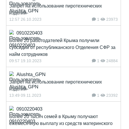
Запрет на использование пиротехнических
изделий
12:57 26.10.2023
1
23973
0910220403
Более 20 работодателей Крыма получили
субсидии от республиканского Отделения СФР за
найм сотрудников
09:57 19.10.2023
1
24884
Alushta_GPN
Запрет на использование пиротехнических
изделий
13:49 09.11.2023
1
23392
0910220403
Более 20 тысяч семей в Крыму получают
ежемесячную выплату из средств материнского