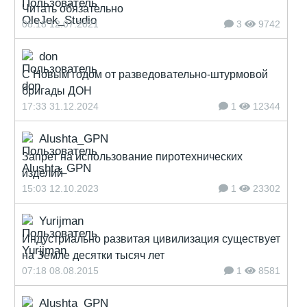
Читать обязательно
08:18 12.07.2021
3
9742
don
С Новым годом от разведовательно-штурмовой
бригады ДОН
17:33 31.12.2024
1
12344
Alushta_GPN
Запрет на использование пиротехнических
изделий
15:03 12.10.2023
1
23302
Yurijman
Индустриально развитая цивилизация существует
на Земле десятки тысяч лет
07:18 08.08.2015
1
8581
Alushta_GPN