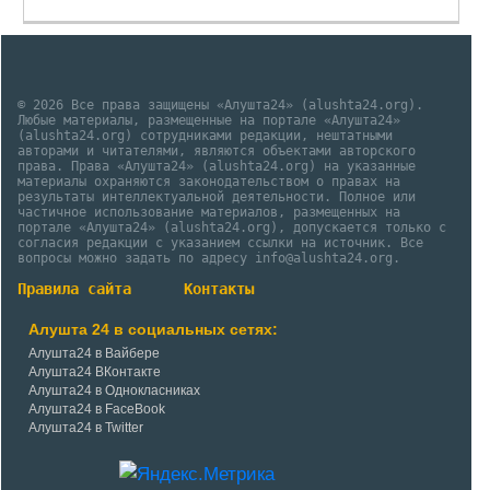
© 2026 Все права защищены «Алушта24» (alushta24.org).
Любые материалы, размещенные на портале «Алушта24»
(alushta24.org) сотрудниками редакции, нештатными
авторами и читателями, являются объектами авторского
права. Права «Алушта24» (alushta24.org) на указанные
материалы охраняются законодательством о правах на
результаты интеллектуальной деятельности. Полное или
частичное использование материалов, размещенных на
портале «Алушта24» (alushta24.org), допускается только с
согласия редакции с указанием ссылки на источник. Все
вопросы можно задать по адресу info@alushta24.org.
Правила сайта
Контакты
Алушта 24 в социальных сетях:
Алушта24 в Вайбере
Алушта24 ВКонтакте
Алушта24 в Однокласниках
Алушта24 в FaceBook
Алушта24 в Twitter