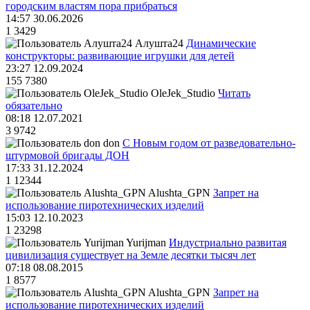
городским властям пора прибраться
14:57 30.06.2026
1
3429
Алушта24
Динамические
конструкторы: развивающие игрушки для детей
23:27 12.09.2024
155
7380
OleJek_Studio
Читать
обязательно
08:18 12.07.2021
3
9742
don
С Новым годом от разведовательно-
штурмовой бригады ДОН
17:33 31.12.2024
1
12344
Alushta_GPN
Запрет на
использование пиротехнических изделий
15:03 12.10.2023
1
23298
Yurijman
Индустриально развитая
цивилизация существует на Земле десятки тысяч лет
07:18 08.08.2015
1
8577
Alushta_GPN
Запрет на
использование пиротехнических изделий