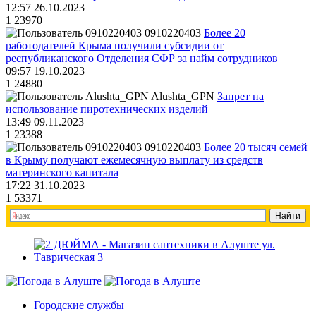
12:57 26.10.2023
1
23970
0910220403
Более 20
работодателей Крыма получили субсидии от
республиканского Отделения СФР за найм сотрудников
09:57 19.10.2023
1
24880
Alushta_GPN
Запрет на
использование пиротехнических изделий
13:49 09.11.2023
1
23388
0910220403
Более 20 тысяч семей
в Крыму получают ежемесячную выплату из средств
материнского капитала
17:22 31.10.2023
1
53371
Городские службы