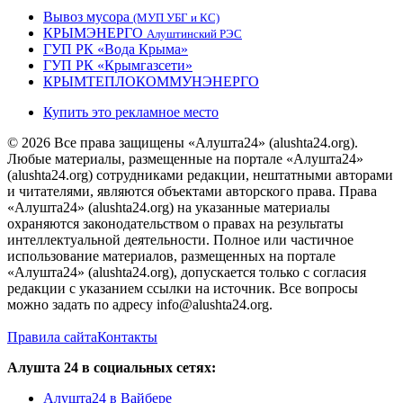
Вывоз мусора
(МУП УБГ и КС)
КРЫМЭНЕРГО
Алуштинский РЭС
ГУП РК «Вода Крыма»
ГУП РК «Крымгазсети»
КРЫМТЕПЛОКОММУНЭНЕРГО
Купить это рекламное место
© 2026 Все права защищены «Алушта24» (alushta24.org).
Любые материалы, размещенные на портале «Алушта24»
(alushta24.org) сотрудниками редакции, нештатными авторами
и читателями, являются объектами авторского права. Права
«Алушта24» (alushta24.org) на указанные материалы
охраняются законодательством о правах на результаты
интеллектуальной деятельности. Полное или частичное
использование материалов, размещенных на портале
«Алушта24» (alushta24.org), допускается только с согласия
редакции с указанием ссылки на источник. Все вопросы
можно задать по адресу info@alushta24.org.
Правила сайта
Контакты
Алушта 24 в социальных сетях:
Алушта24 в Вайбере