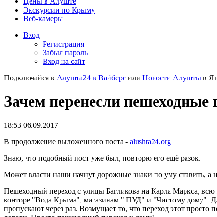
Цены в Алуште
Экскурсии по Крыму
Веб-камеры
Вход
Регистрация
Забыл пароль
Вход на сайт
Подключайся к
Алушта24 в Вайбере
или
Новости Алушты
в Ян
Зачем перенесли пешеходные 
18:53 06.09.2017
В продолжение выложенного поста -
alushta24.org
Знаю, что подобный пост уже был, повторю его ещё разок.
Может власти наши начнут дорожные знаки по уму ставить, а не 
Пешеходный переход с улицы Багликова на Карла Маркса, всю ж
конторе "Вода Крыма", магазинам " ПУД" и "Чистому дому". Да,
пропускают через раз. Возмущает то, что переход этот просто по