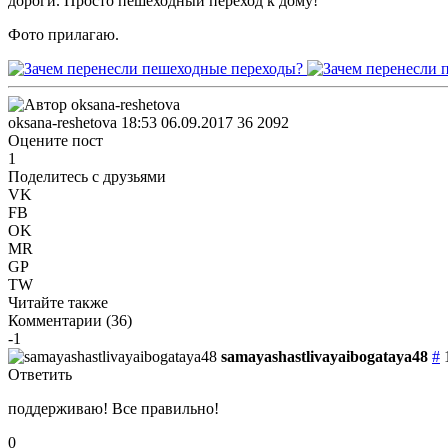
дороги. Просто пешеходный переход к дому!
Фото прилагаю.
oksana-reshetova
18:53 06.09.2017
36
2092
Оцените пост
1
Поделитесь с друзьями
VK
FB
OK
MR
GP
TW
Читайте также
Комментарии (
36
)
-1
samayashastlivayaibogataya48
#
Ответить
поддерживаю! Все правильно!
0