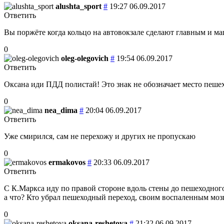
alushta_sport
#
19:27 06.09.2017
Ответить
Вы поржёте когда кольцо на автовокзале сделают главным и ма
0
oleg-olegovich
#
19:54 06.09.2017
Ответить
Оксана иди ПДД полистай! Это знак не обозначает место пешех
0
nea_dima
#
20:04 06.09.2017
Ответить
Уже смирился, сам не перехожу и других не пропускаю
0
ermakovos
#
20:33 06.09.2017
Ответить
С К.Маркса иду по правой стороне вдоль стены до пешеходного
а что? Кто убрал пешеходный переход, своим воспаленным мозг
0
oksana-reshetova
#
21:32 06.09.2017