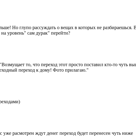
 дальше! Но глупо рассуждать о вещах в которых не разбираешься.
и на уровень" сам дурак" перейти?
"Возмущает то, что переход этот просто поставил кто-то чуть выш
шеходный переход к дому! Фото прилагаю."
ереходами)
 уже расмотрен ждут денег переход будет перенесен чуть ниже