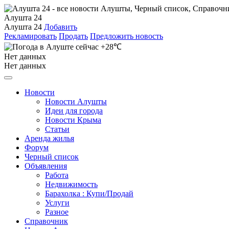
Алушта 24
Алушта 24
Добавить
Рекламировать
Продать
Предложить новость
+28℃
Нет данных
Нет данных
Новости
Новости Алушты
Идеи для города
Новости Крыма
Статьи
Аренда жилья
Форум
Черный список
Объявления
Работа
Недвижимость
Барахолка : Купи/Продай
Услуги
Разное
Справочник