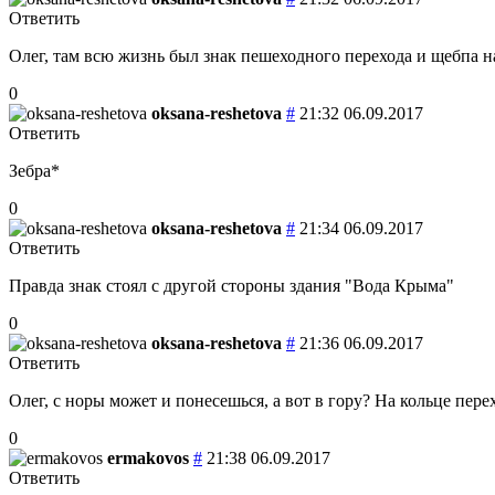
Ответить
Олег, там всю жизнь был знак пешеходного перехода и щебпа н
0
oksana-reshetova
#
21:32 06.09.2017
Ответить
Зебра*
0
oksana-reshetova
#
21:34 06.09.2017
Ответить
Правда знак стоял с другой стороны здания "Вода Крыма"
0
oksana-reshetova
#
21:36 06.09.2017
Ответить
Олег, с норы может и понесешься, а вот в гору? На кольце перех
0
ermakovos
#
21:38 06.09.2017
Ответить