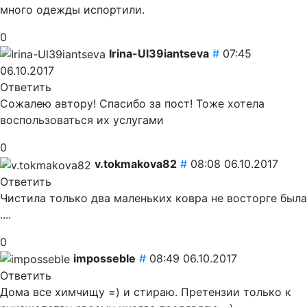
много одежды испортили.
0
Irina-Ul39iantseva
#
07:45
06.10.2017
Ответить
Сожалею автору! Спасибо за пост! Тоже хотела
воспользоваться их услугами
0
v.tokmakova82
#
08:08 06.10.2017
Ответить
Чистила только два маленьких ковра не восторге была
....
0
imposseble
#
08:49 06.10.2017
Ответить
Дома все химчищу =) и стираю. Претензии только к