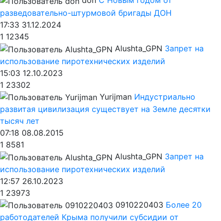
don
С Новым годом от
разведовательно-штурмовой бригады ДОН
17:33 31.12.2024
1
12345
Alushta_GPN
Запрет на
использование пиротехнических изделий
15:03 12.10.2023
1
23302
Yurijman
Индустриально
развитая цивилизация существует на Земле десятки
тысяч лет
07:18 08.08.2015
1
8581
Alushta_GPN
Запрет на
использование пиротехнических изделий
12:57 26.10.2023
1
23973
0910220403
Более 20
работодателей Крыма получили субсидии от